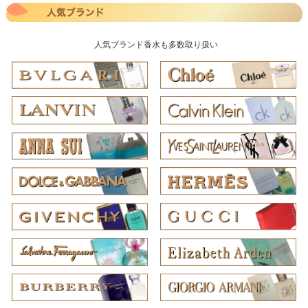
人気ブランド香水も多数取り扱い