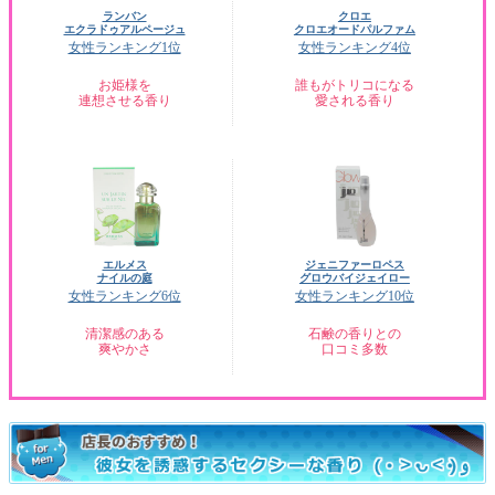
ランバン
クロエ
エクラドゥアルページュ
クロエオードパルファム
女性ランキング1位
女性ランキング4位
お姫様を
誰もがトリコになる
連想させる香り
愛される香り
エルメス
ジェニファーロペス
ナイルの庭
グロウバイジェイロー
女性ランキング6位
女性ランキング10位
清潔感のある
石鹸の香りとの
爽やかさ
口コミ多数