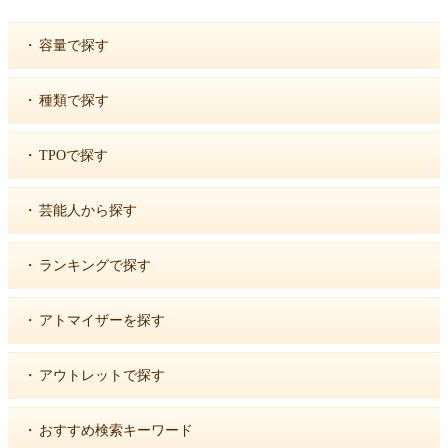
・
容量で探す
・
種類で探す
・
TPOで探す
・
芸能人から探す
・
ランキングで探す
・
アトマイザーを探す
・
アウトレットで探す
・
おすすめ検索キーワード