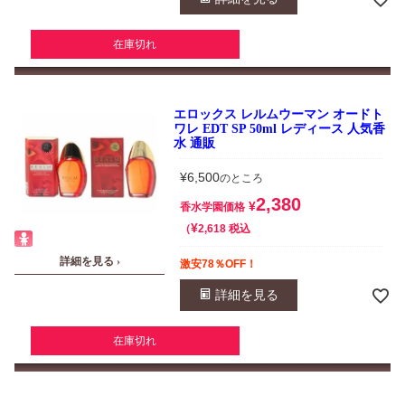
在庫切れ
エロックス レルムウーマン オードト
ワレ EDT SP 50ml レディース 人気香
水 通販
¥
6,500
のところ
2,380
¥
香水学園価格
¥
税込
2,618
詳細を見る ›
激安78％OFF！
詳細を見る
在庫切れ