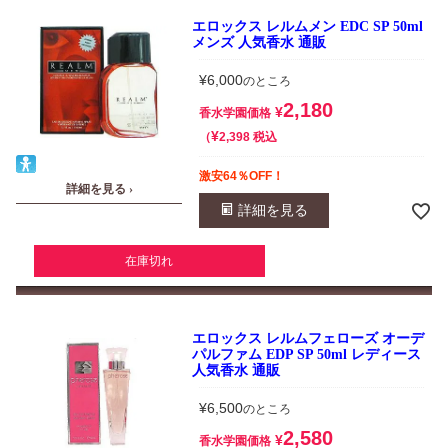
エロックス レルムメン EDC SP 50ml
メンズ 人気香水 通販
¥
6,000
のところ
2,180
¥
香水学園価格
¥
税込
2,398
激安64％OFF！
詳細を見る ›
詳細を見る
在庫切れ
エロックス レルムフェローズ オーデ
パルファム EDP SP 50ml レディース
人気香水 通販
¥
6,500
のところ
2,580
¥
香水学園価格