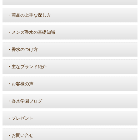
・
商品の上手な探し方
・
メンズ香水の基礎知識
・
香水のつけ方
・
主なブランド紹介
・
お客様の声
・
香水学園ブログ
・
プレゼント
・
お問い合せ