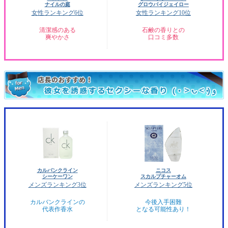
ナイルの庭
グロウバイジェイロー
女性ランキング6位
女性ランキング10位
清潔感のある
石鹸の香りとの
爽やかさ
口コミ多数
カルバンクライン
ニコス
シーケーワン
スカルプチャーオム
メンズランキング3位
メンズランキング5位
カルバンクラインの
今後入手困難
代表作香水
となる可能性あり！