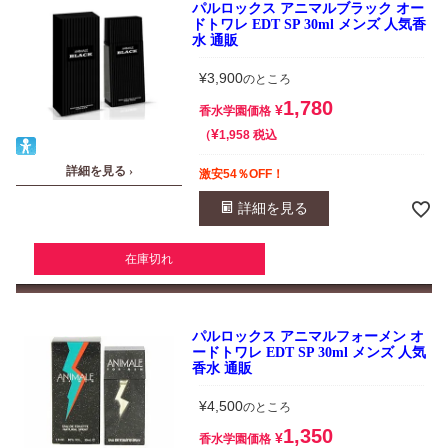
パルロックス アニマルブラック オー
ドトワレ EDT SP 30ml メンズ 人気香
水 通販
¥
3,900
のところ
1,780
¥
香水学園価格
¥
税込
1,958
詳細を見る ›
激安54％OFF！
詳細を見る
在庫切れ
パルロックス アニマルフォーメン オ
ードトワレ EDT SP 30ml メンズ 人気
香水 通販
¥
4,500
のところ
1,350
¥
香水学園価格