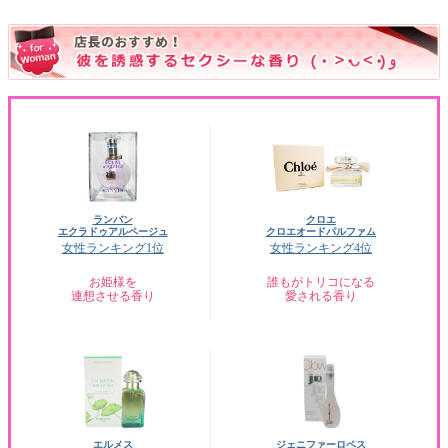
ランバン
クロエ
エクラドゥアルページュ
クロエオードパルファム
女性ランキング1位
女性ランキング4位
お姫様を
誰もがトリコになる
連想させる香り
愛される香り
エルメス
ジェニファーロペス