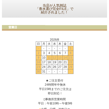
当店が人気雑誌
「香水選び完全FILE」で
紹介されました！
2026/8
日
月
火
水
木
金
土
-
-
-
-
-
-
1
2
3
4
5
6
7
8
9
10
11
12
13
14
15
16
17
18
19
20
21
22
23
24
25
26
27
28
29
30
31
-
-
-
-
-
★ご注文受付
24時間年中無休
平日15時までのご注文は
即日対応！
□事務所営業時間
平日：午前10時～午後5時