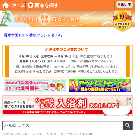
ペー
商品を探す
ホーム
ジト
ップ
へ
香水学園TOP
香水ブランド名 ハ行
追加キーワード メンズ、ムスク などで絞り込み可能