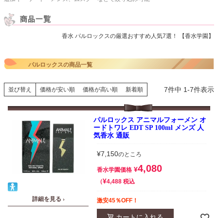
香水 パルロックスの厳選おすすめ人気7選！ 【香水学園】
パルロックスの商品一覧
7
件中
1
-
7
件表示
並び替え
価格が安い順
価格が高い順
新着順
パルロックス アニマルフォーメン オ
ードトワレ EDT SP 100ml メンズ 人
気香水 通販
¥
7,150
のところ
4,080
¥
香水学園価格
¥
税込
4,488
詳細を見る ›
激安45％OFF！
カートに入れる