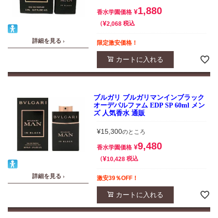
1,880
¥
香水学園価格
¥
税込
2,068
詳細を見る ›
限定激安価格！
カートに入れる
ブルガリ ブルガリマンインブラック
オーデパルファム EDP SP 60ml メン
ズ 人気香水 通販
¥
15,300
のところ
9,480
¥
香水学園価格
¥
税込
10,428
詳細を見る ›
激安39％OFF！
カートに入れる