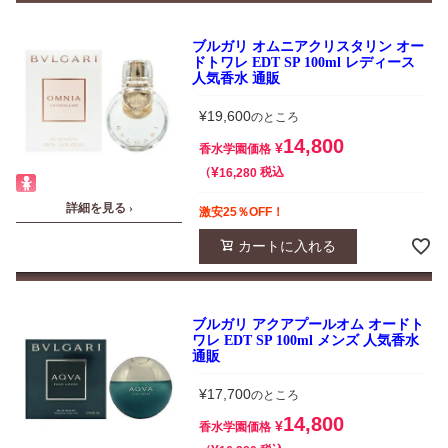
ブルガリ オムニアクリスタリン オー
ドトワレ EDT SP 100ml レディース
人気香水 通販
¥
19,600
のところ
14,800
¥
香水学園価格
¥
税込
16,280
詳細を見る ›
激安25％OFF！
カートに入れる
ブルガリ アクアプールオム オードト
ワレ EDT SP 100ml メンズ 人気香水
通販
¥
17,700
のところ
14,800
¥
香水学園価格