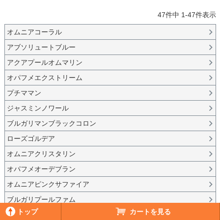
47
件中
1
-
47
件表示
オムニアコーラル
アブソリュートブルー
アクアプールオムマリン
オパフメエクストリーム
プチママン
ジャスミンノワール
ブルガリマンブラックコロン
ローズゴルデア
オムニアクリスタリン
オパフメオーデブラン
オムニアピンクサファイア
ブルガリプールファム
トップ
カートを見る
アクアアマーラ