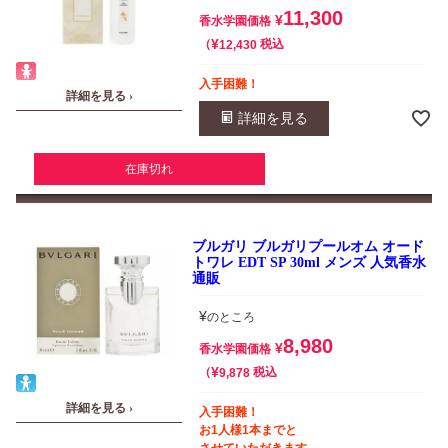
11,300
¥
香水学園価格
¥
税込
12,430
入手困難！
詳細を見る ›
詳細を見る
在庫切れ
ブルガリ ブルガリプールオム オード
トワレ EDT SP 30ml メンズ 人気香水
通販
¥
のところ
8,980
¥
香水学園価格
¥
税込
9,878
詳細を見る ›
入手困難！
お1人様1本までと
させていただきます