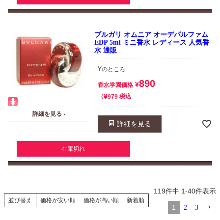
ブルガリ オムニア オーデパルファム
EDP 5ml ミニ香水 レディース 人気香
水 通販
¥
のところ
890
¥
香水学園価格
¥
税込
979
詳細を見る ›
詳細を見る
在庫切れ
119
件中
1
-
40
件表示
並び替え
価格が安い順
価格が高い順
新着順
1
2
3