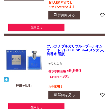
お1人様1本までと
させていただきます
詳細を見る
在庫切れ
ブルガリ ブルガリブループールオム
オードトワレ EDT SP 50ml メンズ 人
気香水 通販
¥
のところ
9,980
¥
香水学園価格
¥
税込
10,978
詳細を見る ›
入手困難！
詳細を見る
在庫切れ