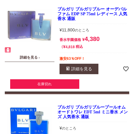
ブルガリ ブルガリブルー オーデパル
ファム EDP SP 75ml レディース 人気
香水 通販
¥
11,800
のところ
4,380
¥
香水学園価格
¥
税込
4,818
詳細を見る ›
激安63％OFF！
詳細を見る
在庫切れ
ブルガリ ブルガリブループールオム
オードトワレ EDT 5ml ミニ香水 メン
ズ 人気香水 通販
¥
のところ