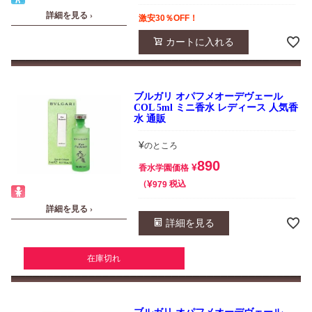
詳細を見る ›
激安30％OFF！
カートに入れる
ブルガリ オパフメオーデヴェール
COL 5ml ミニ香水 レディース 人気香
水 通販
¥
のところ
890
¥
香水学園価格
¥
税込
979
詳細を見る ›
詳細を見る
在庫切れ