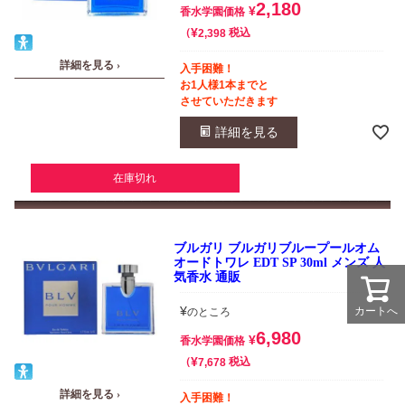
2,180
¥
香水学園価格
¥
税込
2,398
詳細を見る ›
入手困難！
お1人様1本までと
させていただきます
詳細を見る
在庫切れ
ブルガリ ブルガリブループールオム
オードトワレ EDT SP 30ml メンズ 人
気香水 通販
¥
カートへ
のところ
6,980
¥
香水学園価格
¥
税込
7,678
詳細を見る ›
入手困難！