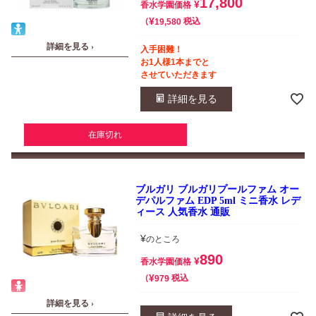
17,800
¥
香水学園価格
¥
税込
19,580
詳細を見る ›
入手困難！
お1人様1本までと
させていただきます
詳細を見る
在庫切れ
ブルガリ ブルガリプールファム オー
デパルファム EDP 5ml ミニ香水 レデ
ィース 人気香水 通販
¥
のところ
890
¥
香水学園価格
¥
税込
979
詳細を見る ›