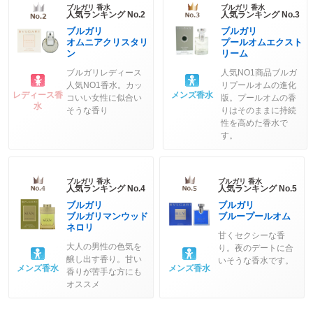
ブルガリ 香水
ブルガリ 香水
人気ランキング No.2
人気ランキング No.3
ブルガリ
ブルガリ
オムニアクリスタリ
プールオムエクスト
ン
リーム
ブルガリレディース
人気NO1商品ブルガ
人気NO1香水。カッ
リプールオムの進化
レディース香
メンズ香水
コいい女性に似合い
版。プールオムの香
水
そうな香り
りはそのままに持続
性を高めた香水で
す。
ブルガリ 香水
ブルガリ 香水
人気ランキング No.4
人気ランキング No.5
ブルガリ
ブルガリ
ブルガリマンウッド
ブループールオム
ネロリ
甘くセクシーな香
大人の男性の色気を
り。夜のデートに合
醸し出す香り。甘い
いそうな香水です。
メンズ香水
メンズ香水
香りが苦手な方にも
オススメ