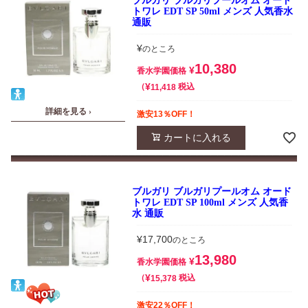
ブルガリ ブルガリプールオム オード
トワレ EDT SP 50ml メンズ 人気香水
通販
¥
のところ
10,380
¥
香水学園価格
¥
税込
11,418
詳細を見る ›
激安13％OFF！
カートに入れる
ブルガリ ブルガリプールオム オード
トワレ EDT SP 100ml メンズ 人気香
水 通販
¥
17,700
のところ
13,980
¥
香水学園価格
¥
税込
15,378
激安22％OFF！