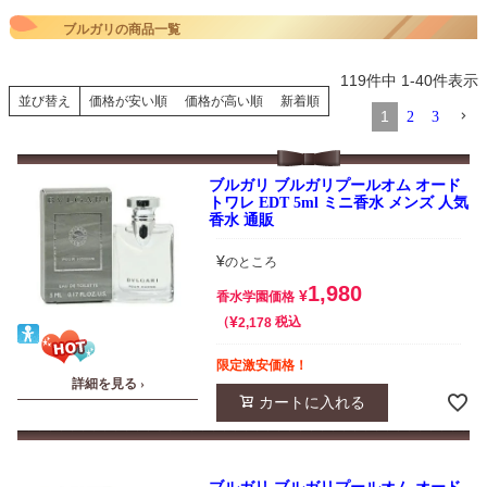
ブルガリの商品一覧
119
件中
1
-
40
件表示
並び替え
価格が安い順
価格が高い順
新着順
1
2
3
ブルガリ ブルガリプールオム オード
トワレ EDT 5ml ミニ香水 メンズ 人気
香水 通販
¥
のところ
1,980
¥
香水学園価格
¥
税込
2,178
限定激安価格！
詳細を見る ›
カートに入れる