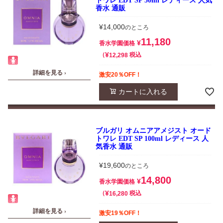
トワレ EDT SP 50ml レディース 人気
香水 通販
¥
14,000
のところ
11,180
¥
香水学園価格
¥
税込
12,298
詳細を見る ›
激安20％OFF！
カートに入れる
ブルガリ オムニアアメジスト オード
トワレ EDT SP 100ml レディース 人
気香水 通販
¥
19,600
のところ
14,800
¥
香水学園価格
¥
税込
16,280
詳細を見る ›
激安19％OFF！