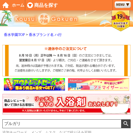
ペー
商品を探す
ホーム
ジト
ップ
へ
香水学園TOP
香水ブランド名 ハ行
追加キーワード メンズ、ムスク などで絞り込み可能