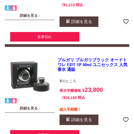
¥
税込
1,210
詳細を見る ›
詳細を見る
在庫切れ
ブルガリ ブルガリブラック オードト
ワレ EDT SP 40ml ユニセックス 人気
香水 通販
¥
のところ
23,800
¥
香水学園価格
¥
税込
26,180
詳細を見る ›
超入手困難！
詳細を見る