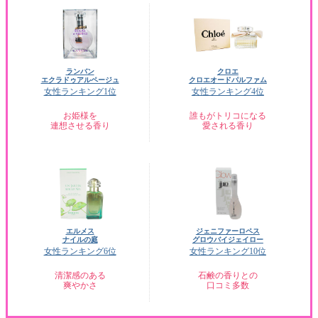
ランバン
クロエ
エクラドゥアルページュ
クロエオードパルファム
女性ランキング1位
女性ランキング4位
お姫様を
誰もがトリコになる
連想させる香り
愛される香り
エルメス
ジェニファーロペス
ナイルの庭
グロウバイジェイロー
女性ランキング6位
女性ランキング10位
清潔感のある
石鹸の香りとの
爽やかさ
口コミ多数