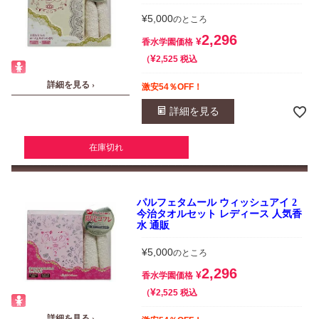
¥
5,000
のところ
2,296
¥
香水学園価格
¥
税込
2,525
詳細を見る ›
激安54％OFF！
詳細を見る
在庫切れ
パルフェタムール ウィッシュアイ 2
今治タオルセット レディース 人気香
水 通販
¥
5,000
のところ
2,296
¥
香水学園価格
¥
税込
2,525
詳細を見る ›