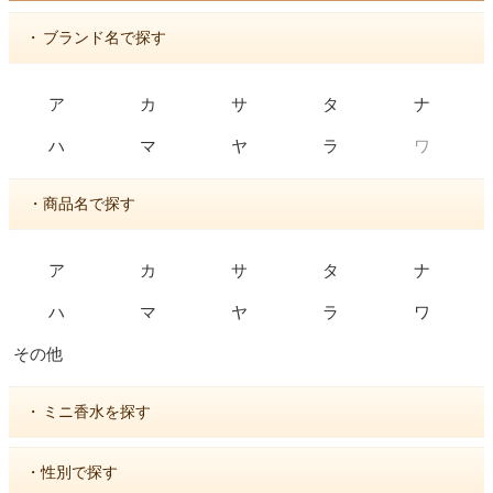
・
ブランド名で探す
ア
カ
サ
タ
ナ
ワ
ハ
マ
ヤ
ラ
・商品名で探す
ア
カ
サ
タ
ナ
ハ
マ
ヤ
ラ
ワ
その他
・
ミニ香水を探す
・性別で探す