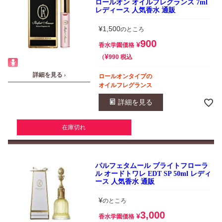
ロールオン オイルフレグランス 7ml
レディース 人気香水 通販
¥
1,500
のところ
900
¥
香水学園価格
¥
税込
990
詳細を見る ›
ロールオンタイプの
オイルフレグランス
詳細を見る
在庫切れ
パルフェタムール ブライトフローラ
ル オードトワレ EDT SP 50ml レディ
ース 人気香水 通販
¥
のところ
3,000
¥
香水学園価格