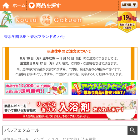
ペー
商品を探す
ホーム
ジト
ップ
へ
香水学園TOP
香水ブランド名 ハ行
追加キーワード メンズ、ムスク などで絞り込み可能