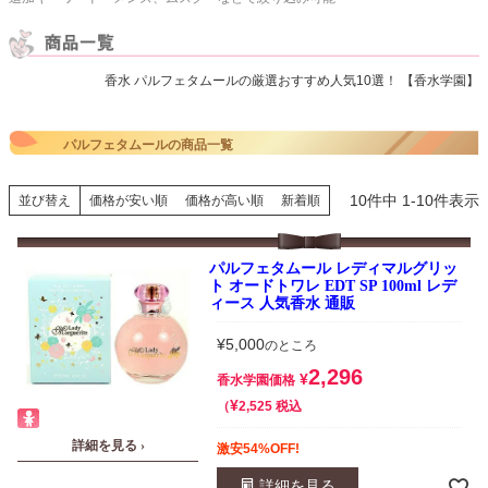
香水 パルフェタムールの厳選おすすめ人気10選！ 【香水学園】
パルフェタムールの商品一覧
10
件中
1
-
10
件表示
並び替え
価格が安い順
価格が高い順
新着順
パルフェタムール レディマルグリッ
ト オードトワレ EDT SP 100ml レデ
ィース 人気香水 通販
¥
5,000
のところ
2,296
¥
香水学園価格
¥
税込
2,525
詳細を見る ›
激安54%OFF!
詳細を見る