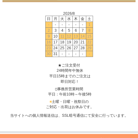
2026/8
日
月
火
水
木
金
土
-
-
-
-
-
-
1
2
3
4
5
6
7
8
9
10
11
12
13
14
15
16
17
18
19
20
21
22
23
24
25
26
27
28
29
30
31
-
-
-
-
-
★ご注文受付
24時間年中無休
平日15時までのご注文は
即日対応！
□事務所営業時間
平日：午前10時～午後5時
■
土曜・日曜・祝祭日の
ご対応・出荷はお休みです。
当サイトへの個人情報送信は、SSL暗号通信にて安全に行っています。