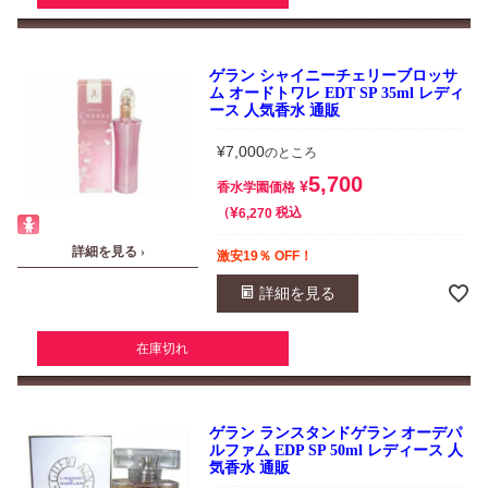
ゲラン シャイニーチェリーブロッサ
ム オードトワレ EDT SP 35ml レディ
ース 人気香水 通販
¥
7,000
のところ
5,700
¥
香水学園価格
¥
税込
6,270
詳細を見る ›
激安19％ OFF！
詳細を見る
在庫切れ
ゲラン ランスタンドゲラン オーデパ
ルファム EDP SP 50ml レディース 人
気香水 通販