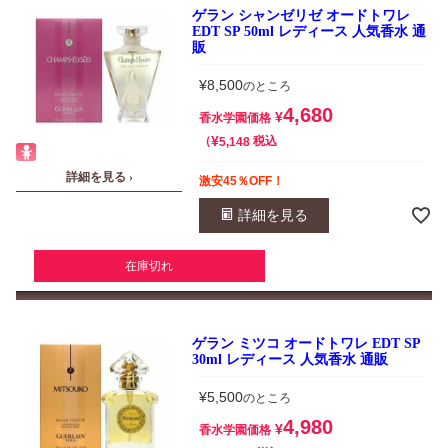
ゲラン シャンゼリゼ オードトワレ
EDT SP 50ml レディース 人気香水 通
販
¥
8,500
のところ
4,680
¥
香水学園価格
¥
税込
5,148
詳細を見る ›
激安45％OFF！
詳細を見る
在庫切れ
ゲラン ミツコ オードトワレ EDT SP
30ml レディース 人気香水 通販
¥
5,500
のところ
4,980
¥
香水学園価格