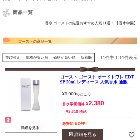
香水 ゴーストの厳選おすすめ人気11選！ 【香水学園】
ゴーストの商品一覧
11
件中
1
-
11
件表示
並び替え
価格が安い順
価格が高い順
新着順
ゴースト ゴースト オードトワレ EDT
SP 50ml レディース 人気香水 通販
¥
6,000
のところ
2,380
¥
香水学園価格
¥
税込
2,618
激安61％OFF！
詳細を見る ›
詳細を見る