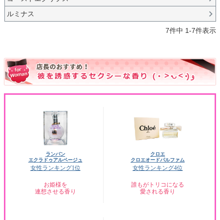
ルミナス
7
件中
1
-
7
件表示
ランバン
クロエ
エクラドゥアルページュ
クロエオードパルファム
女性ランキング1位
女性ランキング4位
お姫様を
誰もがトリコになる
連想させる香り
愛される香り