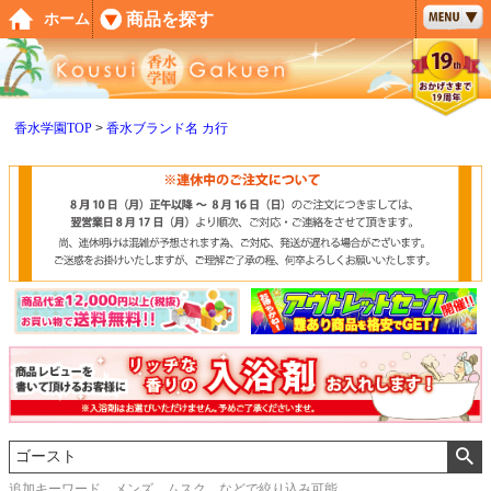
ペー
商品を探す
ホーム
ジト
ップ
へ
香水学園TOP
香水ブランド名 カ行
追加キーワード メンズ、ムスク などで絞り込み可能