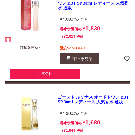
ワレ EDT SP 30ml レディース 人気香
水 通販
¥
4,000
のところ
1,830
¥
香水学園価格
¥
税込
2,013
詳細を見る ›
激安54％ OFF！
詳細を見る
在庫切れ
ゴースト ルミナス オードトワレ EDT
SP 30ml レディース 人気香水 通販
¥
4,900
のところ
1,680
¥
香水学園価格
¥
税込
1,848