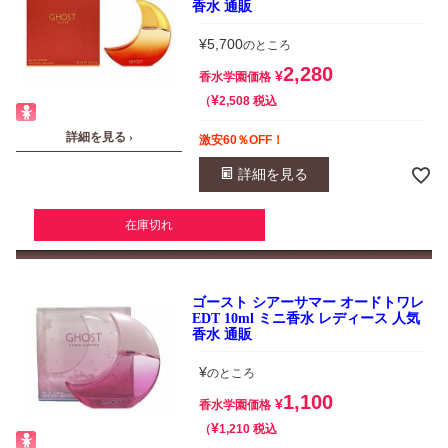
香水 通販
¥
5,700
のところ
2,280
¥
香水学園価格
¥
税込
2,508
詳細を見る ›
激安60％OFF！
詳細を見る
在庫切れ
ゴースト シアーサマー オードトワレ
EDT 10ml ミニ香水 レディース 人気
香水 通販
¥
のところ
1,100
¥
香水学園価格
¥
税込
1,210