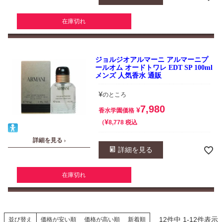
在庫切れ
ジョルジオアルマーニ アルマーニプ
ールオム オードトワレ EDT SP 100ml
メンズ 人気香水 通販
¥
のところ
7,980
¥
香水学園価格
¥
税込
8,778
詳細を見る ›
詳細を見る
在庫切れ
12
件中
1
-
12
件表示
並び替え
価格が安い順
価格が高い順
新着順