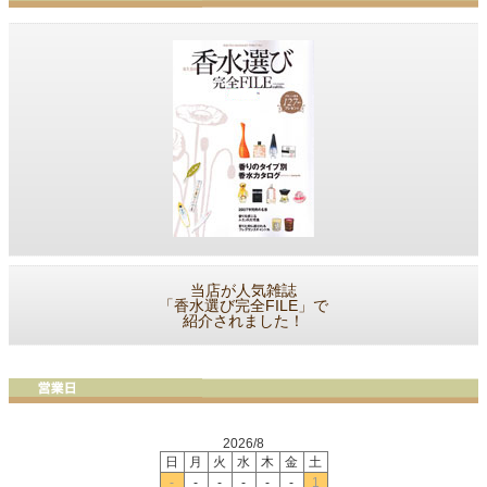
当店が人気雑誌
「香水選び完全FILE」で
紹介されました！
2026/8
日
月
火
水
木
金
土
-
-
-
-
-
-
1