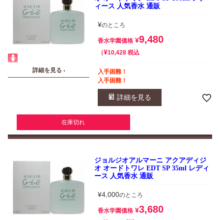
ィース 人気香水 通販
¥
のところ
9,480
¥
香水学園価格
¥
税込
10,428
詳細を見る ›
入手困難！
入手困難！
詳細を見る
在庫切れ
ジョルジオアルマーニ アクアディジ
オ オードトワレ EDT SP 35ml レディ
ース 人気香水 通販
¥
4,000
のところ
3,680
¥
香水学園価格