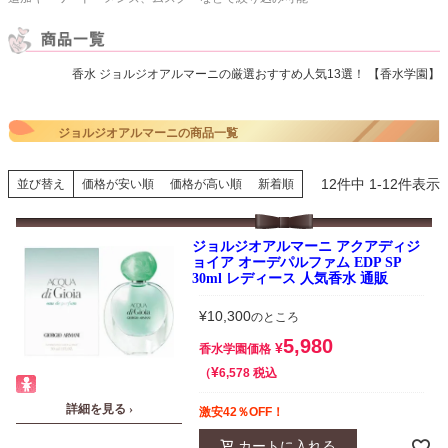
香水 ジョルジオアルマーニの厳選おすすめ人気13選！ 【香水学園】
ジョルジオアルマーニの商品一覧
12
件中
1
-
12
件表示
並び替え
価格が安い順
価格が高い順
新着順
ジョルジオアルマーニ アクアディジ
ョイア オーデパルファム EDP SP
30ml レディース 人気香水 通販
¥
10,300
のところ
5,980
¥
香水学園価格
¥
税込
6,578
詳細を見る ›
激安42％OFF！
カートに入れる