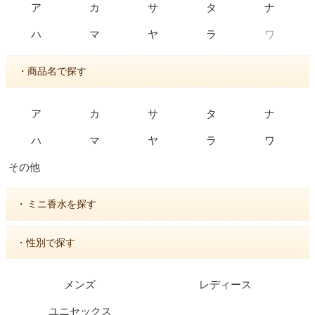
ア
カ
サ
タ
ナ
ワ
ハ
マ
ヤ
ラ
・商品名で探す
ア
カ
サ
タ
ナ
ハ
マ
ヤ
ラ
ワ
その他
・
ミニ香水を探す
・性別で探す
メンズ
レディース
ユニセックス