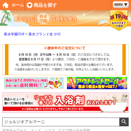
ペー
商品を探す
ホーム
ジト
ップ
へ
香水学園TOP
香水ブランド名 サ行
追加キーワード メンズ、ムスク などで絞り込み可能