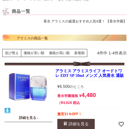
香水 アラミスの厳選おすすめ人気4選！ 【香水学園】
アラミスの商品一覧
4
件中
1
-
4
件表示
並び替え
価格が安い順
価格が高い順
新着順
アラミス アラミスライフ オードトワ
レ EDT SP 50ml メンズ 人気香水 通販
¥
6,500
のところ
4,480
¥
香水学園価格
¥
税込
4,928
激安31％OFF！
詳細を見る ›
詳細を見る