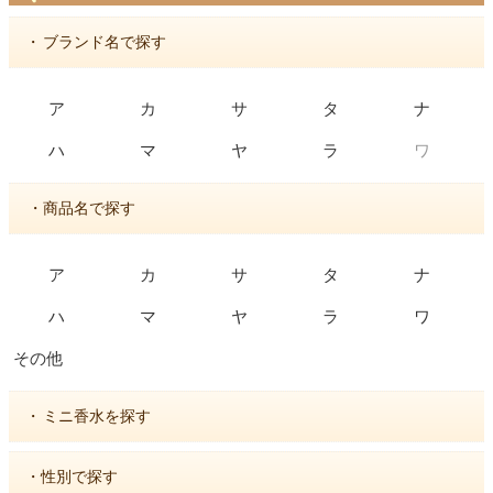
・
ブランド名で探す
ア
カ
サ
タ
ナ
ワ
ハ
マ
ヤ
ラ
・商品名で探す
ア
カ
サ
タ
ナ
ハ
マ
ヤ
ラ
ワ
その他
・
ミニ香水を探す
・性別で探す