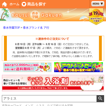
ペー
商品を探す
ホーム
ジト
ップ
へ
香水学園TOP
香水ブランド名 ア行
追加キーワード メンズ、ムスク などで絞り込み可能