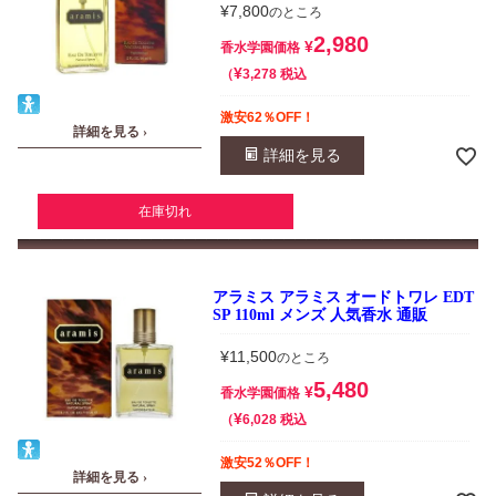
¥
7,800
のところ
2,980
¥
香水学園価格
¥
税込
3,278
激安62％OFF！
詳細を見る ›
詳細を見る
在庫切れ
アラミス アラミス オードトワレ EDT
SP 110ml メンズ 人気香水 通販
¥
11,500
のところ
5,480
¥
香水学園価格
¥
税込
6,028
激安52％OFF！
詳細を見る ›