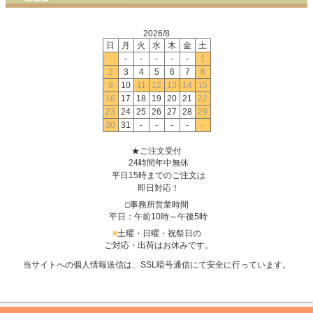
2026/8
日
月
火
水
木
金
土
-
-
-
-
-
-
1
2
3
4
5
6
7
8
9
10
11
12
13
14
15
16
17
18
19
20
21
22
23
24
25
26
27
28
29
30
31
-
-
-
-
-
★ご注文受付
24時間年中無休
平日15時までのご注文は
即日対応！
□事務所営業時間
平日：午前10時～午後5時
■
土曜・日曜・祝祭日の
ご対応・出荷はお休みです。
当サイトへの個人情報送信は、SSL暗号通信にて安全に行っています。