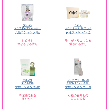
ランバン
クロエ
エクラドゥアルページュ
クロエオードパルファム
女性ランキング1位
女性ランキング4位
お姫様を
誰もがトリコになる
連想させる香り
愛される香り
エルメス
ジェニファーロペス
ナイルの庭
グロウバイジェイロー
女性ランキング6位
女性ランキング10位
清潔感のある
石鹸の香りとの
爽やかさ
口コミ多数