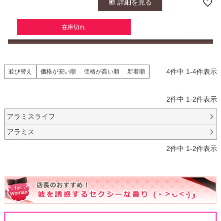
詳細を見る
在庫切れ
4
件中
1
-
4
件表示
並び替え
価格が安い順
価格が高い順
新着順
2
件中
1
-
2
件表示
アラミスライフ
アラミス
2
件中
1
-
2
件表示