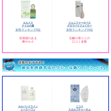
エルメス
ジェニファーロペス
ナイルの庭
グロウバイジェイロー
女性ランキング6位
女性ランキング10位
清潔感のある
石鹸の香りとの
爽やかさ
口コミ多数
カルバンクライン
ニコス
シーケーワン
スカルプチャーオム