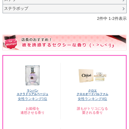
ステラポップ
2
件中
1
-
2
件表示
ランバン
クロエ
エクラドゥアルページュ
クロエオードパルファム
女性ランキング1位
女性ランキング4位
お姫様を
誰もがトリコになる
連想させる香り
愛される香り