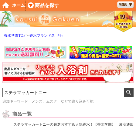
ペー
商品を探す
ホーム
ジト
ップ
へ
香水学園TOP
香水ブランド名 サ行
追加キーワード メンズ、ムスク などで絞り込み可能
ステラマッカートニーの厳選おすすめ人気香水！【香水学園】 激安通販