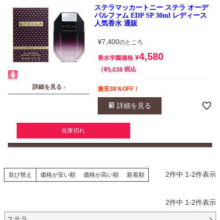
ステラマッカートニー ステラ オーデ
パルファム EDP SP 30ml レディース
人気香水 通販
¥
7,400
のところ
4,580
¥
香水学園価格
¥
税込
5,038
詳細を見る ›
激安38％OFF！
詳細を見る
在庫切れ
2
件中
1
-
2
件表示
並び替え
価格が安い順
価格が高い順
新着順
2
件中
1
-
2
件表示
ステラ