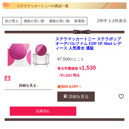
ステラマッカートニーの商品一覧
2
件中
1
-
2
件表示
並び替え
価格が安い順
価格が高い順
新着順
ステラマッカートニー ステラポップ
オーデパルファム EDP SP 30ml レデ
ィース 人気香水 通販
¥
7,500
のところ
1,530
¥
香水学園価格
¥
税込
1,683
詳細を見る ›
激安80％OFF！
詳細を見る
在庫切れ