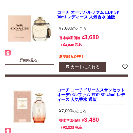
コーチ オーデパルファム EDP SP
30ml レディース 人気香水 通販
¥
7,600
のところ
3,680
¥
香水学園価格
¥
税込
4,048
激安59％OFF！
詳細を見る ›
カートに入れる
コーチ コーチドリームスサンセット
オーデパルファム EDP SP 40ml レデ
ィース 人気香水 通販
¥
7,000
のところ
3,480
¥
香水学園価格
¥
税込
3,828