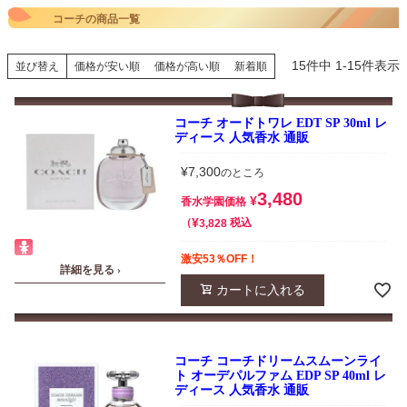
コーチの商品一覧
15
件中
1
-
15
件表示
並び替え
価格が安い順
価格が高い順
新着順
コーチ オードトワレ EDT SP 30ml レ
ディース 人気香水 通販
¥
7,300
のところ
3,480
¥
香水学園価格
¥
税込
3,828
激安53％OFF！
詳細を見る ›
カートに入れる
コーチ コーチドリームスムーンライ
ト オーデパルファム EDP SP 40ml レ
ディース 人気香水 通販