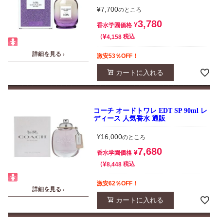
¥
7,700
のところ
3,780
¥
香水学園価格
¥
税込
4,158
詳細を見る ›
激安53％OFF！
カートに入れる
コーチ オードトワレ EDT SP 90ml レ
ディース 人気香水 通販
¥
16,000
のところ
7,680
¥
香水学園価格
¥
税込
8,448
激安62％OFF！
詳細を見る ›
カートに入れる