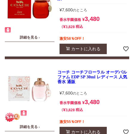
¥
7,600
のところ
3,480
¥
香水学園価格
¥
税込
3,828
詳細を見る ›
激安58％OFF！
カートに入れる
コーチ コーチフローラル オーデパル
ファム EDP SP 30ml レディース 人気
香水 通販
¥
7,600
のところ
3,480
¥
香水学園価格
¥
税込
3,828
激安55％OFF！
詳細を見る ›
カートに入れる