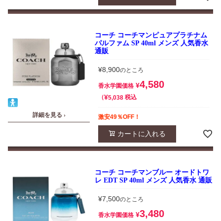
コーチ コーチマンピュアプラチナム
パルファム SP 40ml メンズ 人気香水
通販
¥
8,900
のところ
4,580
¥
香水学園価格
¥
税込
5,038
詳細を見る ›
激安49％OFF！
カートに入れる
コーチ コーチマンブルー オードトワ
レ EDT SP 40ml メンズ 人気香水 通販
¥
7,500
のところ
3,480
¥
香水学園価格