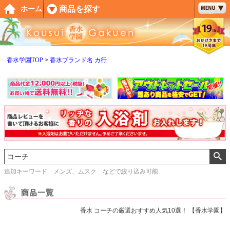
ペー
商品を探す
ホーム
ジト
ップ
へ
香水学園TOP
香水ブランド名 カ行
追加キーワード メンズ、ムスク などで絞り込み可能
香水 コーチの厳選おすすめ人気10選！ 【香水学園】