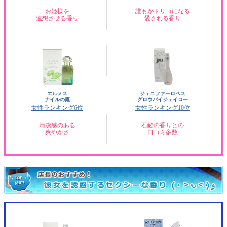
お姫様を
誰もがトリコになる
連想させる香り
愛される香り
エルメス
ジェニファーロペス
ナイルの庭
グロウバイジェイロー
女性ランキング6位
女性ランキング10位
清潔感のある
石鹸の香りとの
爽やかさ
口コミ多数