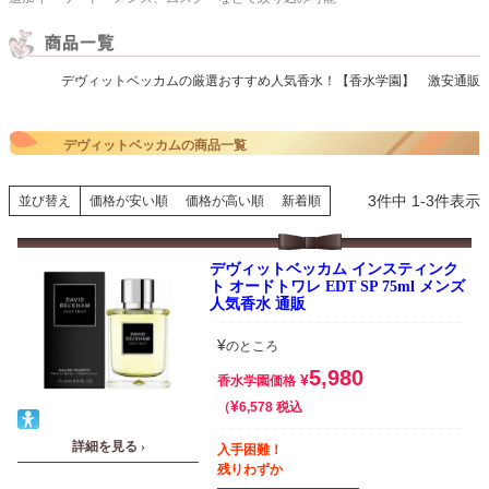
デヴィットベッカムの厳選おすすめ人気香水！【香水学園】 激安通販
デヴィットベッカムの商品一覧
3
件中
1
-
3
件表示
並び替え
価格が安い順
価格が高い順
新着順
デヴィットベッカム インスティンク
ト オードトワレ EDT SP 75ml メンズ
人気香水 通販
¥
のところ
5,980
¥
香水学園価格
¥
税込
6,578
詳細を見る ›
入手困難！
残りわずか