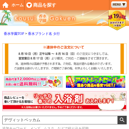
ペー
商品を探す
ホーム
ジト
ップ
へ
香水学園TOP
香水ブランド名 タ行
追加キーワード メンズ、ムスク などで絞り込み可能