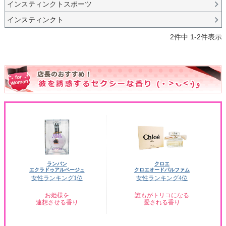
インスティンクトスポーツ
インスティンクト
2
件中
1
-
2
件表示
ランバン
クロエ
エクラドゥアルページュ
クロエオードパルファム
女性ランキング1位
女性ランキング4位
お姫様を
誰もがトリコになる
連想させる香り
愛される香り