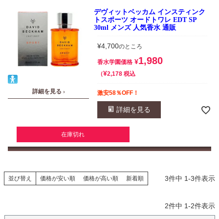
デヴィットベッカム インスティンク
トスポーツ オードトワレ EDT SP
30ml メンズ 人気香水 通販
¥
4,700
のところ
1,980
¥
香水学園価格
¥
税込
2,178
詳細を見る ›
激安58％OFF！
詳細を見る
在庫切れ
3
件中
1
-
3
件表示
並び替え
価格が安い順
価格が高い順
新着順
2
件中
1
-
2
件表示