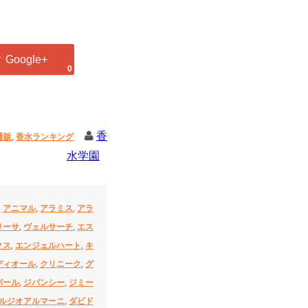
0
香
通販
,
香水ランキング
水学園
,
アニマル
,
アラミス
,
アラ
リーサ
,
ヴェルサーチ
,
エス
クス
,
エンジェルハート
,
キ
ディオール
,
クリニーク
,
グ
パール
,
ジバンシー
,
ジミー
ルジオアルマーニ
,
ダビド