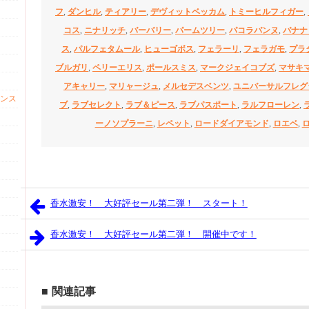
フ
,
ダンヒル
,
ティアリー
,
デヴィットベッカム
,
トミーヒルフィガー
,
コス
,
ニナリッチ
,
バーバリー
,
パームツリー
,
パコラバンヌ
,
バナナ
ス
,
パルフェタムール
,
ヒューゴボス
,
フェラーリ
,
フェラガモ
,
プラ
ブルガリ
,
ペリーエリス
,
ポールスミス
,
マークジェイコブズ
,
マサキ
アキャリー
,
マリャージュ
,
メルセデスベンツ
,
ユニバーサルフレグ
ンス
ブ
,
ラブセレクト
,
ラブ＆ピース
,
ラブパスポート
,
ラルフローレン
,
ーノソプラーニ
,
レペット
,
ロードダイアモンド
,
ロエベ
,
香水激安！ 大好評セール第二弾！ スタート！
香水激安！ 大好評セール第二弾！ 開催中です！
関連記事