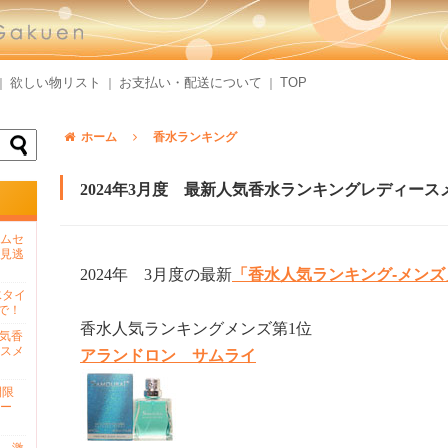
欲しい物リスト
お支払い・配送について
TOP
｜
｜
｜
ホーム
香水ランキング
2024年3月度 最新人気香水ランキングレディー
ムセ
見逃
2024年 3月度の最新
「香水人気ランキング-メンズ
水タイ
で！
香水人気ランキングメンズ第1位
人気香
スメ
アランドロン サムライ
間限
ー