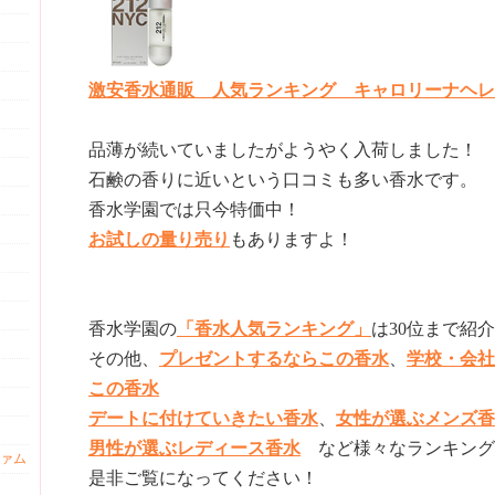
激安香水通販 人気ランキング キャロリーナヘレラ
品薄が続いていましたがようやく入荷しました！
石鹸の香りに近いという口コミも多い香水です。
香水学園では只今特価中！
お試しの量り売り
もありますよ！
香水学園の
「香水人気ランキング」
は30位まで紹
その他、
プレゼントするならこの香水
、
学校・会社
この香水
デートに付けていきたい香水
、
女性が選ぶメンズ香
男性が選ぶレディース香水
など様々なランキング
ァム
是非ご覧になってください！