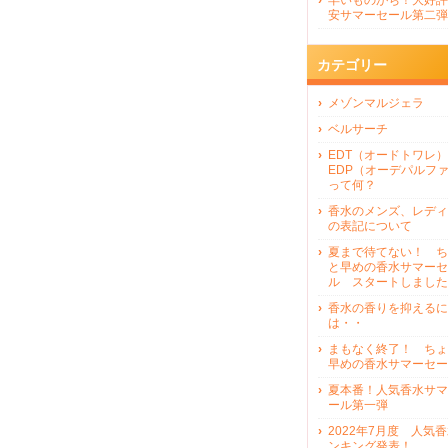
早いものがち！大好評
安サマーセール第二弾
カテゴリー
メゾンマルジェラ
ベルサーチ
EDT（オードトワレ）
EDP（オーデパルフ
って何？
香水のメンズ、レディ
の表記について
夏まで待てない！ ち
と早めの香水サマーセ
ル スタートしました
香水の香りを抑えるに
は・・
まもなく終了！ ちょ
早めの香水サマーセー
夏本番！人気香水サマ
ール第一弾
2022年7月度 人気
ンキング発表！