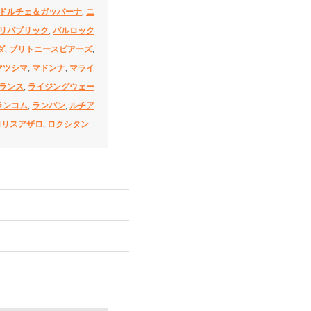
ドルチェ＆ガッバーナ
,
ニ
リパブリック
,
パルロック
ダ
,
ブリトニースピアーズ
,
マツシマ
,
マドンナ
,
マライ
ランス
,
ライジングウェー
ランコム
,
ランバン
,
ルチア
ロリスアザロ
,
ロクシタン