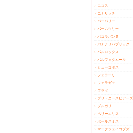
ニコス
ニナリッチ
バーバリー
パームツリー
パコラバンヌ
バナナリパブリック
パルロックス
パルフェタムール
ヒューゴボス
フェラーリ
フェラガモ
プラダ
ブリトニースピアーズ
ブルガリ
ペリーエリス
ポールスミス
マークジェイコブズ