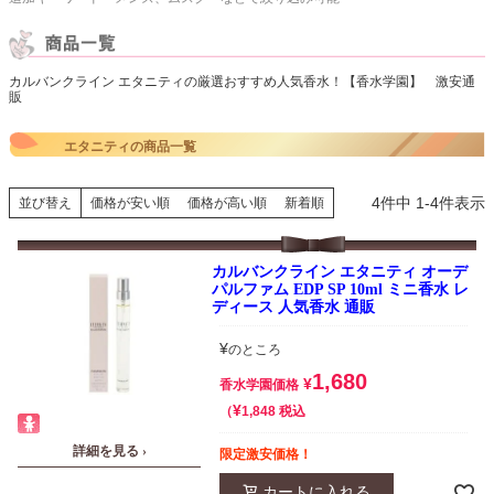
カルバンクライン エタニティの厳選おすすめ人気香水！【香水学園】 激安通
販
エタニティの商品一覧
4
件中
1
-
4
件表示
並び替え
価格が安い順
価格が高い順
新着順
カルバンクライン エタニティ オーデ
パルファム EDP SP 10ml ミニ香水 レ
ディース 人気香水 通販
¥
のところ
1,680
¥
香水学園価格
¥
税込
1,848
詳細を見る ›
限定激安価格！
カートに入れる