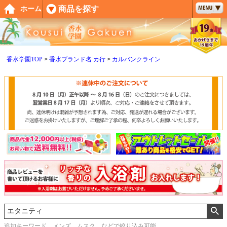
ペー
商品を探す
ホーム
ジト
ップ
へ
香水学園TOP
香水ブランド名 カ行
カルバンクライン
追加キーワード メンズ、ムスク などで絞り込み可能