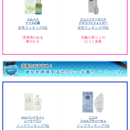
エルメス
ジェニファーロペス
ナイルの庭
グロウバイジェイロー
女性ランキング6位
女性ランキング10位
清潔感のある
石鹸の香りとの
爽やかさ
口コミ多数
カルバンクライン
ニコス
シーケーワン
スカルプチャーオム
メンズランキング3位
メンズランキング5位