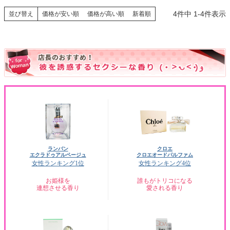
4
件中
1
-
4
件表示
並び替え
価格が安い順
価格が高い順
新着順
ランバン
クロエ
エクラドゥアルページュ
クロエオードパルファム
女性ランキング1位
女性ランキング4位
お姫様を
誰もがトリコになる
連想させる香り
愛される香り