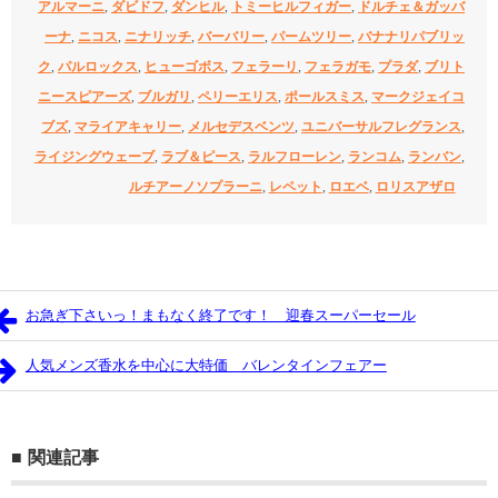
アルマーニ
,
ダビドフ
,
ダンヒル
,
トミーヒルフィガー
,
ドルチェ＆ガッバ
ーナ
,
ニコス
,
ニナリッチ
,
バーバリー
,
パームツリー
,
バナナリパブリッ
ク
,
パルロックス
,
ヒューゴボス
,
フェラーリ
,
フェラガモ
,
プラダ
,
ブリト
ニースピアーズ
,
ブルガリ
,
ペリーエリス
,
ポールスミス
,
マークジェイコ
ブズ
,
マライアキャリー
,
メルセデスベンツ
,
ユニバーサルフレグランス
,
ライジングウェーブ
,
ラブ＆ピース
,
ラルフローレン
,
ランコム
,
ランバン
,
ルチアーノソプラーニ
,
レペット
,
ロエベ
,
ロリスアザロ
お急ぎ下さいっ！まもなく終了です！ 迎春スーパーセール
人気メンズ香水を中心に大特価 バレンタインフェアー
関連記事