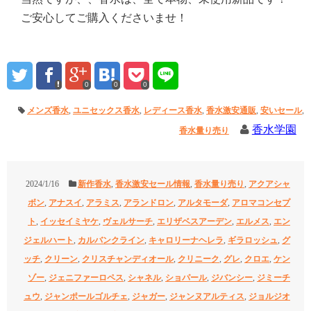
ご安心してご購入くださいませ！
0
0
0
メンズ香水
,
ユニセックス香水
,
レディース香水
,
香水激安通販
,
安いセール
,
香水学園
香水量り売り
2024/1/16
新作香水
,
香水激安セール情報
,
香水量り売り
,
アクアシャ
ボン
,
アナスイ
,
アラミス
,
アランドロン
,
アルタモーダ
,
アロマコンセプ
ト
,
イッセイミヤケ
,
ヴェルサーチ
,
エリザベスアーデン
,
エルメス
,
エン
ジェルハート
,
カルバンクライン
,
キャロリーナヘレラ
,
ギラロッシュ
,
グ
ッチ
,
クリーン
,
クリスチャンディオール
,
クリニーク
,
グレ
,
クロエ
,
ケン
ゾー
,
ジェニファーロペス
,
シャネル
,
ショパール
,
ジバンシー
,
ジミーチ
ュウ
,
ジャンポールゴルチェ
,
ジャガー
,
ジャンヌアルティス
,
ジョルジオ