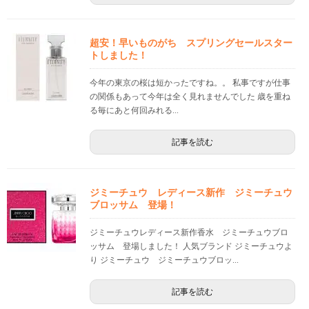
超安！早いものがち スプリングセールスター
トしました！
今年の東京の桜は短かったですね。。 私事ですが仕事
の関係もあって今年は全く見れませんでした 歳を重ね
る毎にあと何回みれる...
記事を読む
ジミーチュウ レディース新作 ジミーチュウ
ブロッサム 登場！
ジミーチュウレディース新作香水 ジミーチュウブロ
ッサム 登場しました！ 人気ブランド ジミーチュウよ
り ジミーチュウ ジミーチュウブロッ...
記事を読む