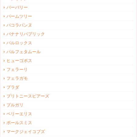
バーバリー
パームツリー
パコラバンヌ
バナナリパブリック
パルロックス
パルフェタムール
ヒューゴボス
フェラーリ
フェラガモ
プラダ
ブリトニースピアーズ
ブルガリ
ペリーエリス
ポールスミス
マークジェイコブズ