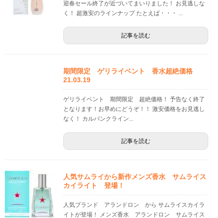
迎春セール終了が近づいてまいりました！ お見逃しな
く！ 超激安のラインナップ たとえば・・・ ...
記事を読む
期間限定 ゲリライベント 香水超絶価格
21.03.19
ゲリライベント 期間限定 超絶価格！ 予告なく終了
となります！お早めにどうぞ！！ 激安価格をお見逃し
なく！ カルバンクライン...
記事を読む
人気サムライから新作メンズ香水 サムライス
カイライト 登場！
人気ブランド アランドロン から サムライスカイラ
イトが登場！ メンズ香水 アランドロン サムライス