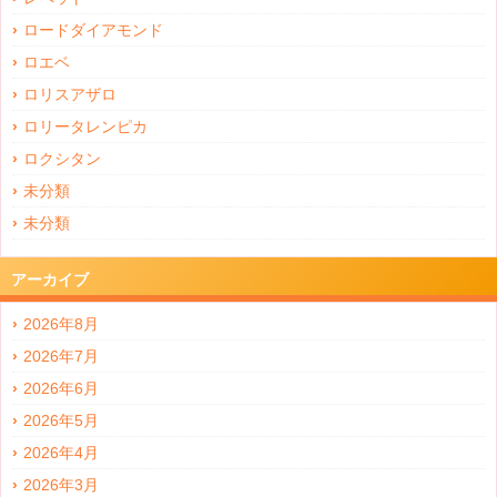
ロードダイアモンド
ロエベ
ロリスアザロ
ロリータレンピカ
ロクシタン
未分類
未分類
アーカイブ
2026年8月
2026年7月
2026年6月
2026年5月
2026年4月
2026年3月