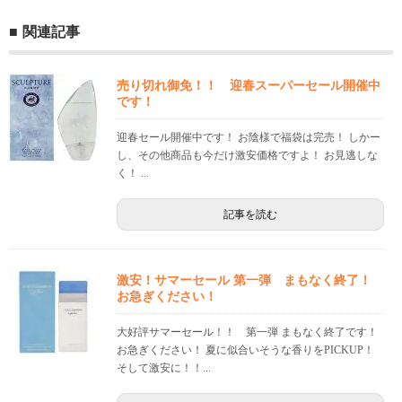
関連記事
売り切れ御免！！ 迎春スーパーセール開催中
です！
迎春セール開催中です！ お陰様で福袋は完売！ しかー
し、その他商品も今だけ激安価格ですよ！ お見逃しな
く！ ...
記事を読む
激安！サマーセール 第一弾 まもなく終了！
お急ぎください！
大好評サマーセール！！ 第一弾 まもなく終了です！
お急ぎください！ 夏に似合いそうな香りをPICKUP！
そして激安に！！...