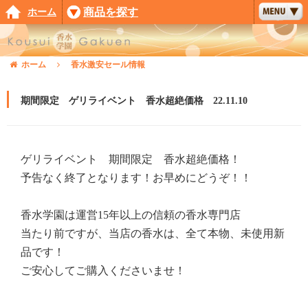
ホーム
商品を探す
ホーム
香水激安セール情報
期間限定 ゲリライベント 香水超絶価格 22.11.10
ゲリライベント 期間限定 香水超絶価格！
予告なく終了となります！お早めにどうぞ！！
香水学園は運営15年以上の信頼の香水専門店
当たり前ですが、当店の香水は、全て本物、未使用新
品です！
ご安心してご購入くださいませ！