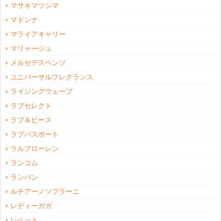
マサキマツシマ
マドンナ
マライアキャリー
マリャージュ
メルセデスベンツ
ユニバーサルフレグランス
ライジングウェーブ
ラブセレクト
ラブ＆ピース
ラブパスポート
ラルフローレン
ランコム
ランバン
ルチアーノソプラーニ
レディーガガ
レペット