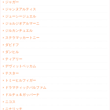
ジャガー
ジャンヌアルティス
ジューシージュエル
ジョルジオアルマーニ
ジルカンチュエル
ステラマッカートニー
ダビドフ
ダンヒル
ティアリー
デヴィットベッカム
テスター
トミーヒルフィガー
ドラマティックパルファム
ドルチェ＆ガッバーナ
ニコス
ニナリッチ