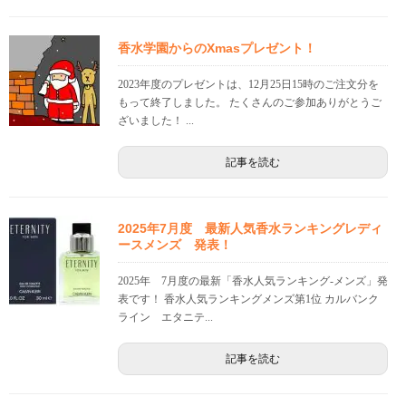
香水学園からのXmasプレゼント！
2023年度のプレゼントは、12月25日15時のご注文分を
もって終了しました。 たくさんのご参加ありがとうご
ざいました！ ...
記事を読む
2025年7月度 最新人気香水ランキングレディ
ースメンズ 発表！
2025年 7月度の最新「香水人気ランキング-メンズ」発
表です！ 香水人気ランキングメンズ第1位 カルバンク
ライン エタニテ...
記事を読む