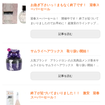
お急ぎ下さいっ！まもなく終了です！ 迎春ス
ーパーセール
迎春スーパーセール！ 開催中です！ 終了が近づいて
まいりましたのでお早めに！ 超激安のラインナップ ...
記事を読む
サムライヘアワックス 取り扱い開始！
人気ブランド アランドロン の人気商品メンズ香水サ
ムライから サムライヘアワックス 取り扱い開始！ ...
記事を読む
終了が近づいてまいりました！！ 激安 迎春
スーパーセール！