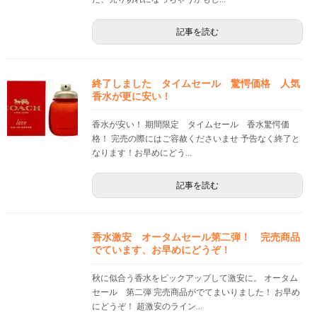
記事を読む
終了しました タイムセール 驚愕価格 人気
香水が更に安い！
香水が安い！ 期間限定 タイムセール 香水驚愕価
格！ 完売の際にはご容赦くださいませ 予告なく終了と
なります！お早めにどう...
記事を読む
香水激安 オータムセール第二弾！ 完売商品
でています、お早めにどうぞ！
秋に似合う香水をピックアップして激安に。 オータム
セール 第二弾 完売商品がでてまいりました！ お早め
にどうぞ！ 超激安のライン...