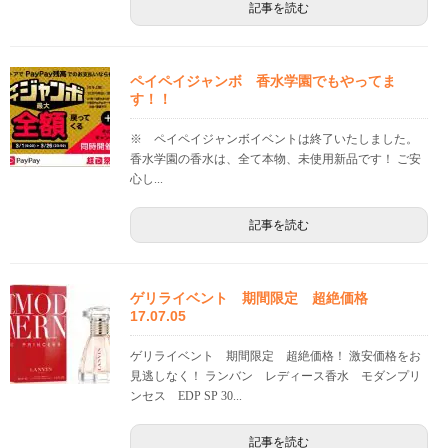
記事を読む
ペイペイジャンボ 香水学園でもやってま
す！！
※ ペイペイジャンボイベントは終了いたしました。
香水学園の香水は、全て本物、未使用新品です！ ご安
心し...
記事を読む
ゲリライベント 期間限定 超絶価格
17.07.05
ゲリライベント 期間限定 超絶価格！ 激安価格をお
見逃しなく！ ランバン レディース香水 モダンプリ
ンセス EDP SP 30...
記事を読む