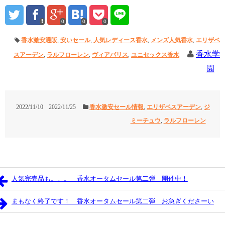
0
0
0
香水激安通販
,
安いセール
,
人気レディース香水
,
メンズ人気香水
,
エリザベ
香水学
スアーデン
,
ラルフローレン
,
ヴィアパリス
,
ユニセックス香水
園
2022/11/10
2022/11/25
香水激安セール情報
,
エリザベスアーデン
,
ジ
ミーチュウ
,
ラルフローレン
人気完売品も。。。 香水オータムセール第二弾 開催中！
まもなく終了です！ 香水オータムセール第二弾 お急ぎくださーい