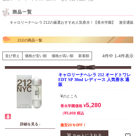
キャロリーナヘレラ 212の厳選おすすめ人気香水！【香水学園】 激安通販
212の商品一覧
4
件中
1
-
4
件表示
並び替え
価格が安い順
価格が高い順
新着順
キャロリーナヘレラ 212 オードトワレ
EDT SP 30ml レディース 人気香水 通
販
¥
のところ
5,280
¥
香水学園価格
¥
税込
5,808
詳細を見る ›
激安20％OFF！
カートに入れる