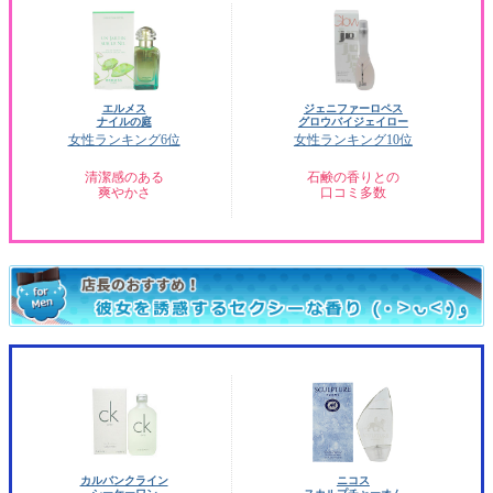
エルメス
ジェニファーロペス
ナイルの庭
グロウバイジェイロー
女性ランキング6位
女性ランキング10位
清潔感のある
石鹸の香りとの
爽やかさ
口コミ多数
カルバンクライン
ニコス