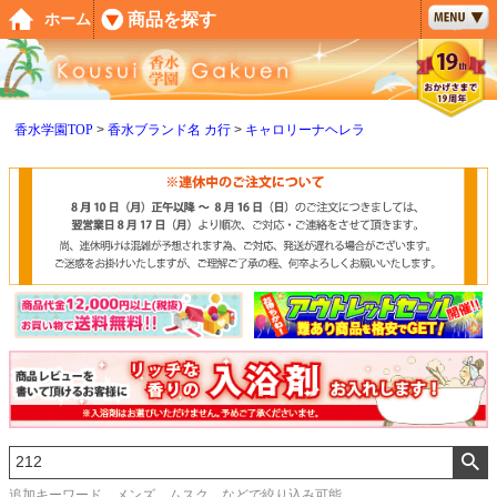
ペー
商品を探す
ホーム
ジト
ップ
へ
香水学園TOP
香水ブランド名 カ行
キャロリーナヘレラ
追加キーワード メンズ、ムスク などで絞り込み可能