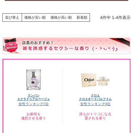
4
件中
1
-
4
件表示
並び替え
価格が安い順
価格が高い順
新着順
ランバン
クロエ
エクラドゥアルページュ
クロエオードパルファム
女性ランキング1位
女性ランキング4位
お姫様を
誰もがトリコになる
連想させる香り
愛される香り