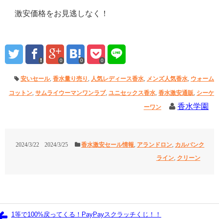
激安価格をお見逃しなく！
0
0
0
安いセール
,
香水量り売り
,
人気レディース香水
,
メンズ人気香水
,
ウォーム
コットン
,
サムライウーマンワンラブ
,
ユニセックス香水
,
香水激安通販
,
シーケ
香水学園
ーワン
2024/3/22
2024/3/25
香水激安セール情報
,
アランドロン
,
カルバンク
ライン
,
クリーン
1等で100%戻ってくる！PayPayスクラッチくじ！！