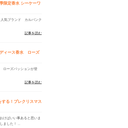
季限定香水 シーケーワ
 人気ブランド カルバンク
記事を読む
ディース香水 ローズ
ウ ローズパッションが登
記事を読む
をする！プレクリスマス
ておけばいい事あると思いま
した！ ...