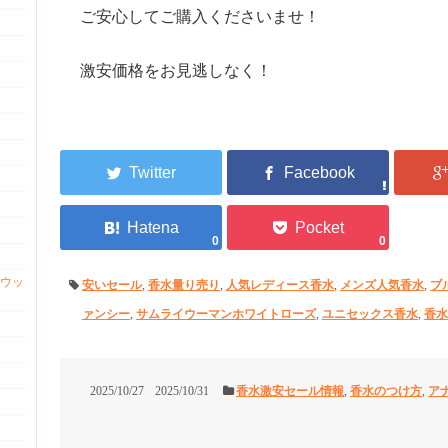
ご安心してご購入くださいませ！
激安価格をお見逃しなく！
0
0
ウッ
安いセール
,
香水量り売り
,
人気レディース香水
,
メンズ人気香水
,
ブ
ァンシー
,
サムライウーマンホワイトローズ
,
ユニセックス香水
,
香水
2025/10/27
2025/10/31
香水激安セール情報
,
香水のつけ方
,
ア