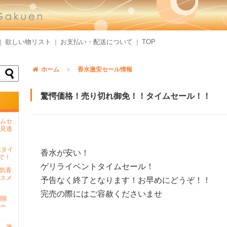
欲しい物リスト
お支払い・配送について
TOP
｜
｜
｜
ホーム
香水激安セール情報
驚愕価格！売り切れ御免！！タイムセール！！
ムセ
見逃
水タイ
香水が安い！
で！
ゲリライベントタイムセール！
人気香
スメ
予告なく終了となります！お早めにどうぞ！！
完売の際にはご容赦くださいませ
間限
ー