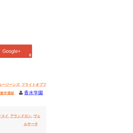
0
ルージーンズ
,
フライトオブフ
香水学園
激安通販
ナスイ
,
アランドロン
,
ヴェ
ルサーチ