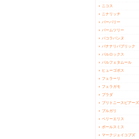
ニコス
ニナリッチ
バーバリー
パームツリー
パコラバンヌ
バナナリパブリック
パルロックス
パルフェタムール
ヒューゴボス
フェラーリ
フェラガモ
プラダ
ブリトニースピアーズ
ブルガリ
ペリーエリス
ポールスミス
マークジェイコブズ