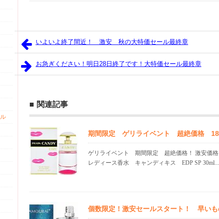
いよいよ終了間近！ 激安 秋の大特価セール最終章
お急ぎください！明日28日終了です！大特価セール最終章
関連記事
ル
期間限定 ゲリライベント 超絶価格 18.1
ゲリライベント 期間限定 超絶価格！ 激安価
レディース香水 キャンディキス EDP SP 30ml...
個数限定！激安セールスタート！ 早いも