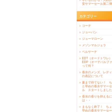
早いものがち！大好評
安サマーセール第二弾
カテゴリー
コーチ
ジョーバン
ジョーマローン
メゾンマルジェラ
ベルサーチ
EDT（オードトワレ）
EDP（オーデパルフ
って何？
香水のメンズ、レディ
の表記について
夏まで待てない！ ち
と早めの香水サマーセ
ル スタートしました
香水の香りを抑えるに
は・・
まもなく終了！ ちょ
早めの香水サマーセー