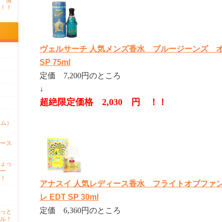
 激
！！
ヴェルサーチ 人気メンズ香水 ブルージーンズ オ
SP 75ml
定価 7,200円のところ
↓
超絶限定価格 2,030 円 ！！
ァム）
ース
ょっ
ー
！
アナスイ 人気レディース香水 フライトオブファ
レ EDT SP 30ml
定価 6,360円のところ
っと
ル！