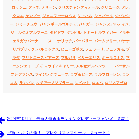
ロッシュ
,
グッチ
,
クリーン
,
クリスチャンディオール
,
クリニーク
,
グレ
,
クロエ
,
ケンゾー
,
ジェニファーロペス
,
シャネル
,
ショパール
,
ジバンシ
ー
,
ジミーチュウ
,
ジャンポールゴルチェ
,
ジャガー
,
ジャンヌアルティス
,
ジョルジオアルマーニ
,
ダビドフ
,
ダンヒル
,
トミーヒルフィガー
,
ドルチ
ェ＆ガッバーナ
,
ニコス
,
ニナリッチ
,
バーバリー
,
パームツリー
,
バナナ
リパブリック
,
パルロックス
,
ヒューゴボス
,
フェラーリ
,
フェラガモ
,
プ
ラダ
,
ブリトニースピアーズ
,
ブルガリ
,
ペリーエリス
,
ポールスミス
,
マ
ークジェイコブズ
,
マライアキャリー
,
メルセデスベンツ
,
ユニバーサル
フレグランス
,
ライジングウェーブ
,
ラブ＆ピース
,
ラルフローレン
,
ラン
コム
,
ランバン
,
ルチアーノソプラーニ
,
レペット
,
ロエベ
,
ロリスアザロ
2024年10月度 最新人気香水ランキングレディースメンズ 発表！
早買いは3文の得！ プレクリスマスセール スタート！