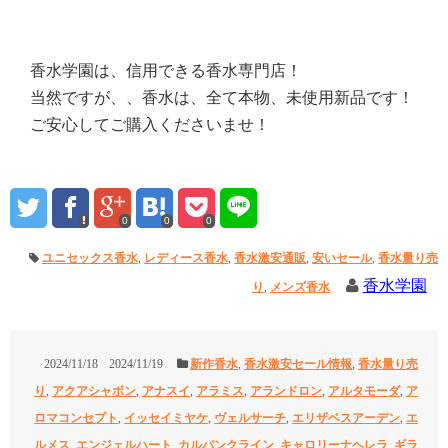
香水学園は、信用できる香水専門店！
当然ですが、、香水は、全て本物、未使用新品です！
ご安心してご購入くださいませ！
0
0
0
ユニセックス香水
,
レディース香水
,
香水激安通販
,
安いセール
,
香水量り売
香水学園
り
,
メンズ香水
2024/11/18
2024/11/19
新作香水
,
香水激安セール情報
,
香水量り売
り
,
アクアシャボン
,
アナスイ
,
アラミス
,
アランドロン
,
アルタモーダ
,
ア
ロマコンセプト
,
イッセイミヤケ
,
ヴェルサーチ
,
エリザベスアーデン
,
エ
ルメス
,
エンジェルハート
,
カルバンクライン
,
キャロリーナヘレラ
,
ギラ