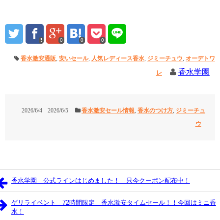
0
0
0
香水激安通販
,
安いセール
,
人気レディース香水
,
ジミーチュウ
,
オーデトワ
香水学園
レ
2026/6/4
2026/6/5
香水激安セール情報
,
香水のつけ方
,
ジミーチュ
ウ
香水学園 公式ラインはじめました！ 只今クーポン配布中！
ゲリライベント 72時間限定 香水激安タイムセール！！今回はミニ香
水！