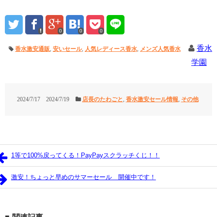
0
0
0
香水
香水激安通販
,
安いセール
,
人気レディース香水
,
メンズ人気香水
学園
2024/7/17
2024/7/19
店長のたわごと
,
香水激安セール情報
,
その他
1等で100%戻ってくる！PayPayスクラッチくじ！！
激安！ちょっと早めのサマーセール 開催中です！