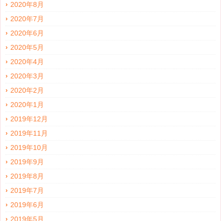
2020年8月
2020年7月
2020年6月
2020年5月
2020年4月
2020年3月
2020年2月
2020年1月
2019年12月
2019年11月
2019年10月
2019年9月
2019年8月
2019年7月
2019年6月
2019年5月