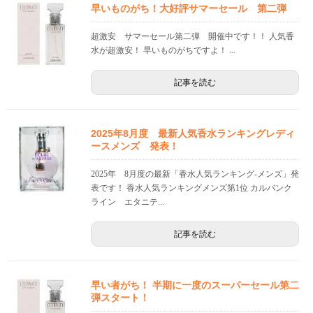
早いものがち！大好評サマーセール 第二弾
超激安 サマーセール第二弾 開催中です！！ 人気香
水が超激安！ 早いものがちですよ！ ...
記事を読む
2025年8月度 最新人気香水ランキングレディ
ースメンズ 発表！
2025年 8月度の最新「香水人気ランキング-メンズ」発
表です！ 香水人気ランキングメンズ第1位 カルバンク
ライン エタニテ...
記事を読む
早い者がち！ 半期に一度のスーパーセール第二
弾スタート！