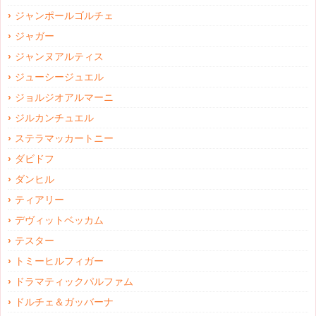
ジャンポールゴルチェ
ジャガー
ジャンヌアルティス
ジューシージュエル
ジョルジオアルマーニ
ジルカンチュエル
ステラマッカートニー
ダビドフ
ダンヒル
ティアリー
デヴィットベッカム
テスター
トミーヒルフィガー
ドラマティックパルファム
ドルチェ＆ガッバーナ