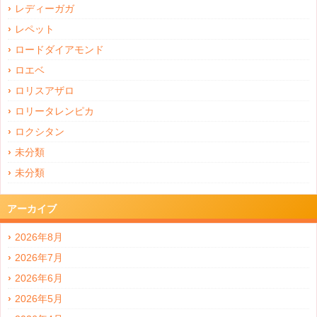
レディーガガ
レペット
ロードダイアモンド
ロエベ
ロリスアザロ
ロリータレンピカ
ロクシタン
未分類
未分類
アーカイブ
2026年8月
2026年7月
2026年6月
2026年5月