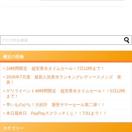
最近の投稿
24時間限定 超安香水タイムセール！7日12時まで！
2026年7月度 最新人気香水ランキングレディースメンズ 発
表！
ゲリライベント48時間限定 超安香水タイムセール！！5日12時
まで！
早いものがち！大好評 激安サマーセール第二弾！！
本日最終日 PayPayスクラッチくじ！！7/31まで！！
カテゴリー