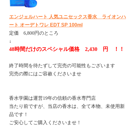
エンジェルハート 人気ユニセックス香水 ライオンハ
ート オーデトワレ EDT SP 100ml
定価 6,800円のところ
↓
48時間だけのスペシャル価格 2,430 円 ！！
終了時間を待たずして完売の可能性もございます
完売の際にはご容赦くださいませ
香水学園は運営19年の信頼の香水専門店
当たり前ですが、当店の香水は、全て本物、未使用新
品です！
ご安心してご購入くださいませ！