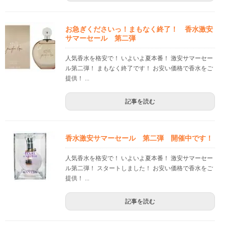
お急ぎくださいっ！まもなく終了！ 香水激安
サマーセール 第二弾
人気香水を格安で！ いよいよ夏本番！ 激安サマーセー
ル第二弾！ まもなく終了です！ お安い価格で香水をご
提供！ ...
記事を読む
香水激安サマーセール 第二弾 開催中です！
人気香水を格安で！ いよいよ夏本番！ 激安サマーセー
ル第二弾！ スタートしました！ お安い価格で香水をご
提供！ ...
記事を読む