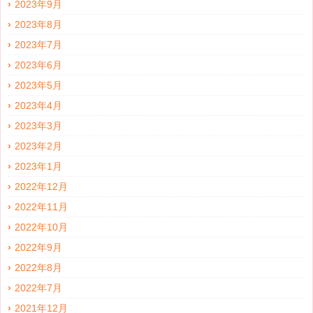
2023年9月
2023年8月
2023年7月
2023年6月
2023年5月
2023年4月
2023年3月
2023年2月
2023年1月
2022年12月
2022年11月
2022年10月
2022年9月
2022年8月
2022年7月
2021年12月