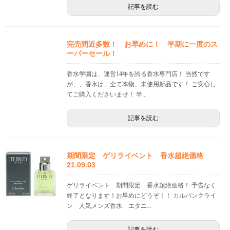
記事を読む
完売間近多数！ お早めに！ 半期に一度のス
ーパーセール！
香水学園は、運営14年を誇る香水専門店！ 当然です
が、、香水は、全て本物、未使用新品です！ ご安心し
てご購入くださいませ！ 半...
記事を読む
期間限定 ゲリライベント 香水超絶価格
21.09.03
ゲリライベント 期間限定 香水超絶価格！ 予告なく
終了となります！お早めにどうぞ！！ カルバンクライ
ン 人気メンズ香水 エタニ...
記事を読む