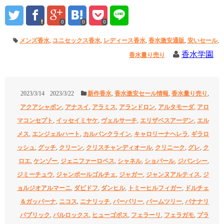
0
0
0
メンズ香水
,
ユニセックス香水
,
レディース香水
,
香水激安通販
,
安いセール
,
香水学園
香水量り売り
2023/3/14
2023/3/22
新作香水
,
香水激安セール情報
,
香水量り売り
,
アクアシャボン
,
アナスイ
,
アラミス
,
アランドロン
,
アルタモーダ
,
アロ
マコンセプト
,
イッセイミヤケ
,
ヴェルサーチ
,
エリザベスアーデン
,
エル
メス
,
エンジェルハート
,
カルバンクライン
,
キャロリーナヘレラ
,
ギラロ
ッシュ
,
グッチ
,
クリーン
,
クリスチャンディオール
,
クリニーク
,
グレ
,
ク
ロエ
,
ケンゾー
,
ジェニファーロペス
,
シャネル
,
ショパール
,
ジバンシー
,
ジミーチュウ
,
ジャンポールゴルチェ
,
ジャガー
,
ジャンヌアルティス
,
ジ
ョルジオアルマーニ
,
ダビドフ
,
ダンヒル
,
トミーヒルフィガー
,
ドルチェ
＆ガッバーナ
,
ニコス
,
ニナリッチ
,
バーバリー
,
パームツリー
,
バナナリ
パブリック
,
パルロックス
,
ヒューゴボス
,
フェラーリ
,
フェラガモ
,
プラ