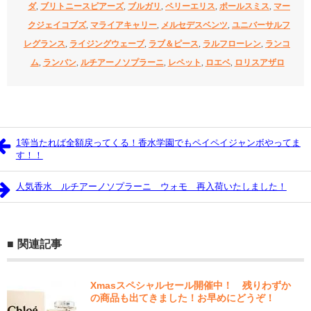
ダ
,
ブリトニースピアーズ
,
ブルガリ
,
ペリーエリス
,
ポールスミス
,
マー
クジェイコブズ
,
マライアキャリー
,
メルセデスベンツ
,
ユニバーサルフ
レグランス
,
ライジングウェーブ
,
ラブ＆ピース
,
ラルフローレン
,
ランコ
ム
,
ランバン
,
ルチアーノソプラーニ
,
レペット
,
ロエベ
,
ロリスアザロ
1等当たれば全額戻ってくる！香水学園でもペイペイジャンボやってま
す！！
人気香水 ルチアーノソプラーニ ウォモ 再入荷いたしました！
関連記事
Xmasスペシャルセール開催中！ 残りわずか
の商品も出てきました！お早めにどうぞ！