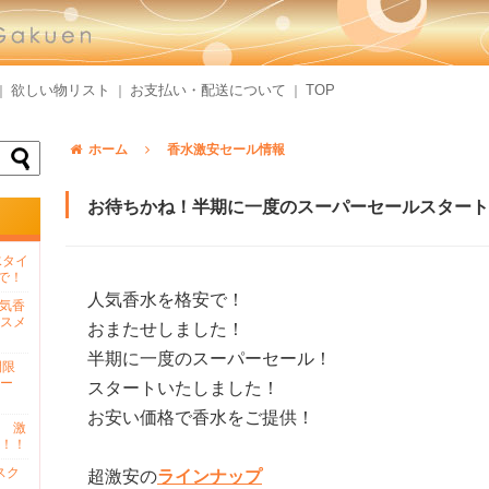
欲しい物リスト
お支払い・配送について
TOP
｜
｜
｜
ホーム
香水激安セール情報
お待ちかね！半期に一度のスーパーセールスタート
水タイ
で！
人気香水を格安で！
人気香
スメ
おまたせしました！
半期に一度のスーパーセール！
間限
ー
スタートいたしました！
お安い価格で香水をご提供！
 激
！！
スク
超激安の
ラインナップ