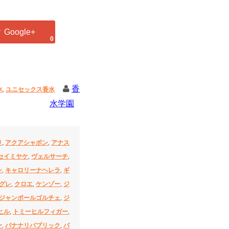
0
香
水
,
ユニセックス香水
水学園
り
,
アクアシャボン
,
アナス
セイミヤケ
,
ヴェルサーチ
,
ン
,
キャロリーナヘレラ
,
ギ
グレ
,
クロエ
,
ケンゾー
,
ジ
ジャンポールゴルチェ
,
ジ
ヒル
,
トミーヒルフィガー
,
ー
,
バナナリパブリック
,
パ