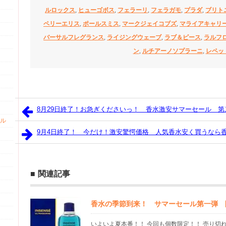
ルロックス
,
ヒューゴボス
,
フェラーリ
,
フェラガモ
,
プラダ
,
ブリト
ペリーエリス
,
ポールスミス
,
マークジェイコブズ
,
マライアキャリ
バーサルフレグランス
,
ライジングウェーブ
,
ラブ＆ピース
,
ラルフ
ン
,
ルチアーノソプラーニ
,
レペッ
8月29日終了！お急ぎくださいっ！ 香水激安サマーセール 第
ル
9月4日終了！ 今だけ！激安驚愕価格 人気香水安く買うなら
関連記事
香水の季節到来！ サマーセール第一弾 
いよいよ夏本番！！ 今回も個数限定！！ 売り切