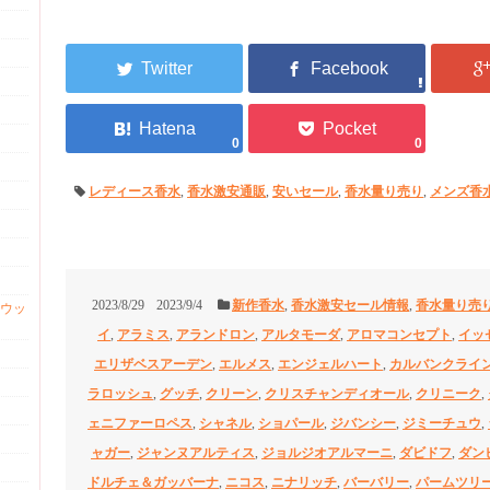
0
0
レディース香水
,
香水激安通販
,
安いセール
,
香水量り売り
,
メンズ香
2023/8/29
2023/9/4
新作香水
,
香水激安セール情報
,
香水量り売
ウッ
イ
,
アラミス
,
アランドロン
,
アルタモーダ
,
アロマコンセプト
,
イッ
エリザベスアーデン
,
エルメス
,
エンジェルハート
,
カルバンクライ
ラロッシュ
,
グッチ
,
クリーン
,
クリスチャンディオール
,
クリニーク
,
ェニファーロペス
,
シャネル
,
ショパール
,
ジバンシー
,
ジミーチュウ
,
ャガー
,
ジャンヌアルティス
,
ジョルジオアルマーニ
,
ダビドフ
,
ダン
ドルチェ＆ガッバーナ
,
ニコス
,
ニナリッチ
,
バーバリー
,
パームツリ