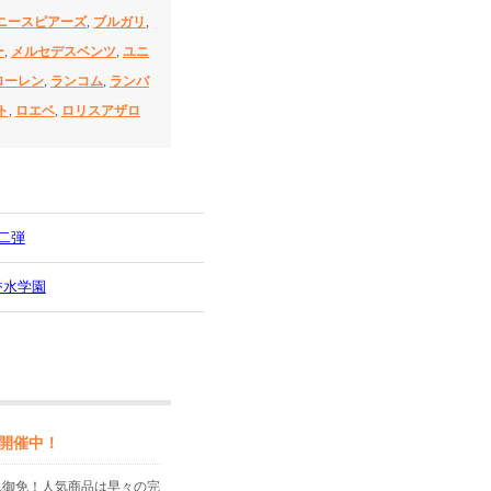
ニースピアーズ
,
ブルガリ
,
ー
,
メルセデスベンツ
,
ユニ
ローレン
,
ランコム
,
ランバ
ト
,
ロエベ
,
ロリスアザロ
二弾
香水学園
開催中！
れ御免！人気商品は早々の完