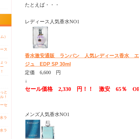
たとえば・・・
レディース人気香水NO1
ァム）
ース
香水激安通販 ランバン 人気レディース香水 エ
ょっ
ジュ EDP SP 30ml
ー
！
定価 6,600 円
↓
セール価格 2,330 円！！ 激安 65％ O
っと
ル！
ーセ
メンズ人気香水NO1
香水ラ
香水ラ