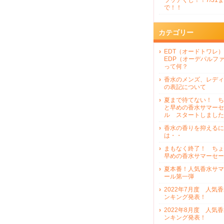
ラッチくじ！！7/31ま
で！！
カテゴリー
EDT（オードトワレ）
EDP（オーデパルフ
って何？
香水のメンズ、レディ
の表記について
夏まで待てない！ ち
と早めの香水サマーセ
ル スタートしました
香水の香りを抑えるに
は・・
まもなく終了！ ちょ
早めの香水サマーセー
夏本番！人気香水サマ
ール第一弾
2022年7月度 人気
ンキング発表！
2022年8月度 人気
ンキング発表！