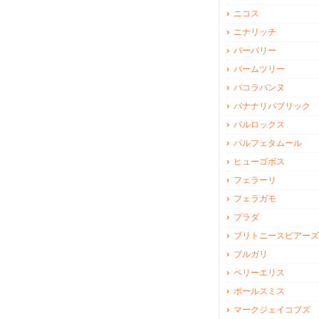
ニコス
ニナリッチ
バーバリー
パームツリー
パコラバンヌ
バナナリパブリック
パルロックス
パルフェタムール
ヒューゴボス
フェラーリ
フェラガモ
プラダ
ブリトニースピアーズ
ブルガリ
ペリーエリス
ポールスミス
マークジェイコブズ