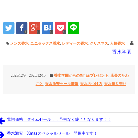
0
0
0
メンズ香水
,
ユニセックス香水
,
レディース香水
,
クリスマス
,
人気香水
香水学園
2025/12/9
2025/12/15
香水学園からのXmasプレゼント
,
店長のたわ
ごと
,
香水激安セール情報
,
香水のつけ方
,
香水量り売り
驚愕価格！タイムセール！！予告なく終了となります！！
香水激安 Xmasスペシャルセール 開催中です！