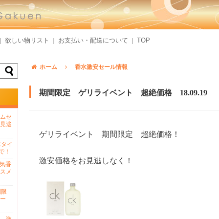
欲しい物リスト
お支払い・配送について
TOP
｜
｜
｜
ホーム
香水激安セール情報
期間限定 ゲリライベント 超絶価格 18.09.19
ムセ
見逃
ゲリライベント 期間限定 超絶価格！
水タイ
で！
激安価格をお見逃しなく！
人気香
スメ
間限
ー