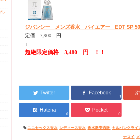
プレ
ジバンシー メンズ香水 パイエアー EDT SP 50
定価 7,900 円
↓
超絶限定価格 3,480 円 ！！
0
0
ユニセックス香水
,
レディース香水
,
香水激安通販
,
カルバンクライ
ナスイ
,
メ