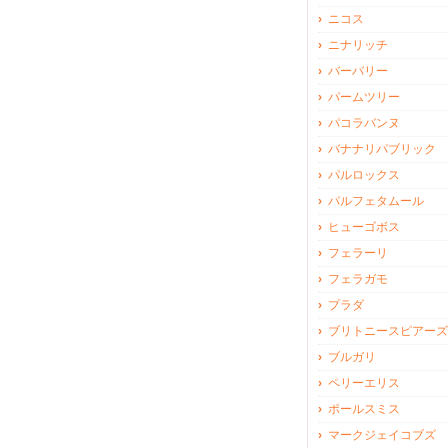
ニコス
ニナリッチ
バーバリー
パームツリー
パコラバンヌ
バナナリパブリック
パルロックス
パルフェタムール
ヒューゴボス
フェラーリ
フェラガモ
プラダ
ブリトニースピアーズ
ブルガリ
ペリーエリス
ポールスミス
マークジェイコブズ