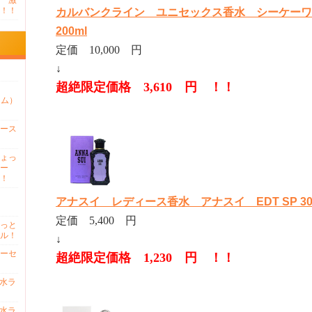
 激
！！
カルバンクライン ユニセックス香水 シーケーワン
200ml
定価 10,000 円
↓
超絶限定価格 3,610 円 ！！
ァム）
ース
ょっ
ー
！
アナスイ レディース香水 アナスイ EDT SP 30
定価 5,400 円
っと
ル！
↓
ーセ
超絶限定価格 1,230 円 ！！
香水ラ
香水ラ