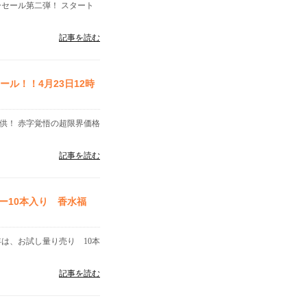
ーセール第二弾！ スタート
記事を読む
ル！！4月23日12時
提供！ 赤字覚悟の超限界価格
記事を読む
ー10本入り 香水福
年は、お試し量り売り 10本
記事を読む