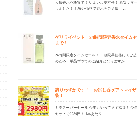
人気香水を格安で！ いよいよ夏本番！ 激安サマ
しました！ お安い価格で香水をご提供！ ...
ゲリライベント 24時間限定香水タイムセー
まで！
24時間限定タイムセール！！ 超限界価格にてご
のため、単品ずつでのご紹介となりますが ...
残りわずかです！ お試し香水アトマイザ
袋！
迎春スーパーセール 今年もやってます福袋！ 今
セットで2980円！ 1本あたり...