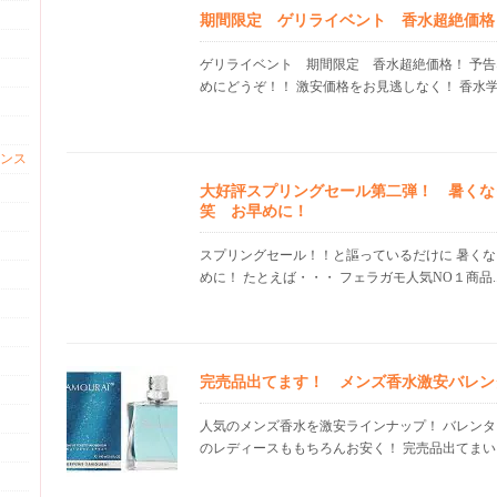
期間限定 ゲリライベント 香水超絶価格 21
ゲリライベント 期間限定 香水超絶価格！ 予
めにどうぞ！！ 激安価格をお見逃しなく！ 香水学園
ンス
大好評スプリングセール第二弾！ 暑くな
笑 お早めに！
スプリングセール！！と謳っているだけに 暑く
めに！ たとえば・・・ フェラガモ人気NO１商品..
完売品出てます！ メンズ香水激安バレ
人気のメンズ香水を激安ラインナップ！ バレンタ
のレディースももちろんお安く！ 完売品出てまいり