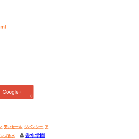
ml
0
ン
,
安いセール
,
ジバンシー
,
ア
香水学園
ンズ香水