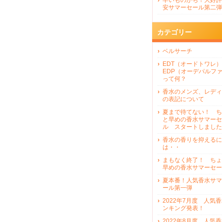
早いものがち！大好評
安サマーセール第二弾
カテゴリー
ベルサーチ
EDT（オードトワレ）
EDP（オーデパルフ
って何？
香水のメンズ、レディ
の表記について
夏まで待てない！ ち
と早めの香水サマーセ
ル スタートしました
香水の香りを抑えるに
は・・
まもなく終了！ ちょ
早めの香水サマーセー
夏本番！人気香水サマ
ール第一弾
2022年7月度 人気
ンキング発表！
2022年8月度 人気