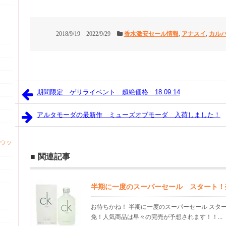
2018/9/19
2022/9/29
香水激安セール情報
,
アナスイ
,
カル
期間限定 ゲリライベント 超絶価格 18.09.14
アルタモーダの最新作 ミューズオブモーダ 入荷しました！
ウッ
関連記事
半期に一度のスーパーセール スタート！
お待ちかね！ 半期に一度のスーパーセール スタ
免！人気商品は早々の完売が予想されます！！...