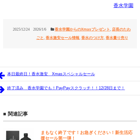
香水学園
2025/12/24
2026/1/6
香水学園からのXmasプレゼント
,
店長のたわ
ごと
,
香水激安セール情報
,
香水のつけ方
,
香水量り売り
本日最終日！香水激安 Xmasスペシャルセール
終了済み 香水学園でも！PayPayスクラッチ！！12/28日まで！
関連記事
まもなく終了です！お急ぎください！新生活応
援セール第一弾！