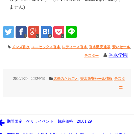
ません)
0
0
0
メンズ香水
,
ユニセックス香水
,
レディース香水
,
香水激安通販
,
安いセール
,
香水学園
テスター
2020/1/29
2022/9/29
店長のたわごと
,
香水激安セール情報
,
テスタ
ー
期間限定 ゲリライベント 超絶価格 20.01.29