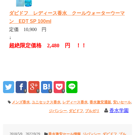
ダビドフ レディース香水 クールウォーターウーマ
ン EDT SP 100ml
定価 10,900 円
↓
超絶限定価格 2,480 円 ！！
0
メンズ香水
,
ユニセックス香水
,
レディース香水
,
香水激安通販
,
安いセール
,
香水学園
ジバンシー
,
ダビドフ
,
ブルガリ
2018/5/9
2022/9/29
香水激安セール情報
,
ジバンシー
,
ダビドフ
,
ブル