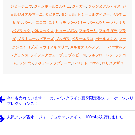
ジミーチュウ
,
ジャンポールゴルチェ
,
ジャガー
,
ジャンヌアルティス
,
ジ
ョルジオアルマーニ
,
ダビドフ
,
ダンヒル
,
トミーヒルフィガー
,
ドルチェ
＆ガッバーナ
,
ニコス
,
ニナリッチ
,
バーバリー
,
パームツリー
,
バナナリ
パブリック
,
パルロックス
,
ヒューゴボス
,
フェラーリ
,
フェラガモ
,
プラ
ダ
,
ブリトニースピアーズ
,
ブルガリ
,
ペリーエリス
,
ポールスミス
,
マー
クジェイコブズ
,
マライアキャリー
,
メルセデスベンツ
,
ユニバーサルフ
レグランス
,
ライジングウェーブ
,
ラブ＆ピース
,
ラルフローレン
,
ランコ
ム
,
ランバン
,
ルチアーノソプラーニ
,
レペット
,
ロエベ
,
ロリスアザロ
今年も売れています！ カルバンクライン夏季限定香水 シーケーワンリ
フレクションズ！
人気メンズ香水 ジミーチュウマンアイス 100mlが入荷しました！！