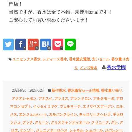
門店！
当然ですが、香水は全て本物、未使用新品です！
ご安心してお買い求めくださいませ！
0
0
0
ユニセックス香水
,
レディース香水
,
香水激安通販
,
安いセール
,
香水量り売
香水学園
り
,
メンズ香水
2023/6/20
2023/6/23
新作香水
,
香水激安セール情報
,
香水量り売り
,
アクアシャボン
,
アナスイ
,
アラミス
,
アランドロン
,
アルタモーダ
,
アロ
マコンセプト
,
イッセイミヤケ
,
ヴェルサーチ
,
エリザベスアーデン
,
エル
メス
,
エンジェルハート
,
カルバンクライン
,
キャロリーナヘレラ
,
ギラロ
ッシュ
,
グッチ
,
クリーン
,
クリスチャンディオール
,
クリニーク
,
グレ
,
ク
ロエ
,
ケンゾー
,
ジェニファーロペス
,
シャネル
,
ショパール
,
ジバンシー
,