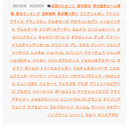
2021/8/26
2022/9/29
店長のたわごと
,
新作香水
,
香水激安セール情
報
,
香水ランキング
,
送料無料
,
香水量り売り
,
アクアシャボン
,
アナスイ
,
アラミス
,
アランドロン
,
アルタモーダ
,
アロマコンセプト
,
イッセイミヤ
ケ
,
ヴェルサーチ
,
エリザベスアーデン
,
エルメス
,
エンジェルハート
,
カ
ルバンクライン
,
キャロリーナヘレラ
,
ギラロッシュ
,
グッチ
,
クリーン
,
クリスチャンディオール
,
クリニーク
,
グレ
,
クロエ
,
ケンゾー
,
ジェニフ
ァーロペス
,
シャネル
,
ショパール
,
ジバンシー
,
ジミーチュウ
,
ジャンポ
ールゴルチェ
,
ジャガー
,
ジャンヌアルティス
,
ジョルジオアルマーニ
,
ダ
ビドフ
,
ダンヒル
,
トミーヒルフィガー
,
ドルチェ＆ガッバーナ
,
ニコス
,
ニナリッチ
,
バーバリー
,
パームツリー
,
バナナリパブリック
,
パルロック
ス
,
ヒューゴボス
,
フェラーリ
,
フェラガモ
,
プラダ
,
ブリトニースピアー
ズ
,
ブルガリ
,
ペリーエリス
,
ポールスミス
,
マークジェイコブズ
,
マライ
アキャリー
,
メルセデスベンツ
,
ユニバーサルフレグランス
,
ライジング
ウェーブ
,
ラブ＆ピース
,
ラルフローレン
,
ランコム
,
ランバン
,
ルチアー
ノソプラーニ
,
レペット
,
ロエベ
,
ロリスアザロ