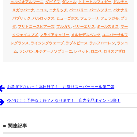
ョルジオアルマーニ
,
ダビドフ
,
ダンヒル
,
トミーヒルフィガー
,
ドルチェ
＆ガッバーナ
,
ニコス
,
ニナリッチ
,
バーバリー
,
パームツリー
,
バナナリ
パブリック
,
パルロックス
,
ヒューゴボス
,
フェラーリ
,
フェラガモ
,
プラ
ダ
,
ブリトニースピアーズ
,
ブルガリ
,
ペリーエリス
,
ポールスミス
,
マー
クジェイコブズ
,
マライアキャリー
,
メルセデスベンツ
,
ユニバーサルフ
レグランス
,
ライジングウェーブ
,
ラブ＆ピース
,
ラルフローレン
,
ランコ
ム
,
ランバン
,
ルチアーノソプラーニ
,
レペット
,
ロエベ
,
ロリスアザロ
お急ぎ下さいっ！本日終了！ お祭りスーパーセール第二弾
今だけ！！予告なく終了となります！ 店内全品ポイント3倍！
関連記事