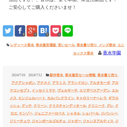
ご安心してご購入くださいませ！
0
0
0
レディース香水
,
香水激安通販
,
安いセール
,
香水量り売り
,
メンズ香水
,
ユニ
香水学園
セックス香水
2024/7/10
2024/7/12
新作香水
,
香水激安セール情報
,
香水量り売り
,
アクアシャボン
,
アナスイ
,
アラミス
,
アランドロン
,
アルタモーダ
,
アロ
マコンセプト
,
イッセイミヤケ
,
ヴェルサーチ
,
エリザベスアーデン
,
エル
メス
,
エンジェルハート
,
カルバンクライン
,
キャロリーナヘレラ
,
ギラロ
ッシュ
,
グッチ
,
クリーン
,
クリスチャンディオール
,
クリニーク
,
グレ
,
ク
ロエ
,
ケンゾー
,
ジェニファーロペス
,
シャネル
,
ショパール
,
ジバンシー
,
ジミーチュウ
,
ジャンポールゴルチェ
,
ジャガー
,
ジャンヌアルティス
,
ジ