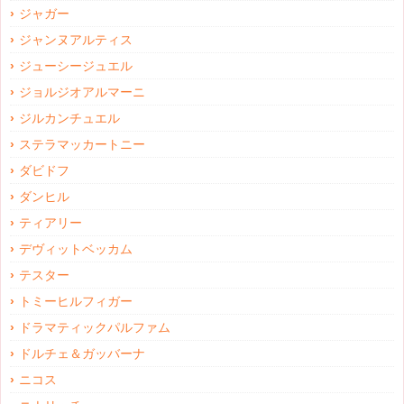
ジャガー
ジャンヌアルティス
ジューシージュエル
ジョルジオアルマーニ
ジルカンチュエル
ステラマッカートニー
ダビドフ
ダンヒル
ティアリー
デヴィットベッカム
テスター
トミーヒルフィガー
ドラマティックパルファム
ドルチェ＆ガッバーナ
ニコス