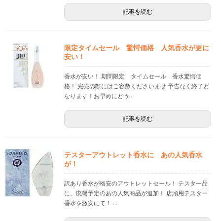
記事を読む
限定タイムセール 驚愕価格 人気香水が更に
安い！
香水が安い！ 期間限定 タイムセール 香水驚愕価
格！ 完売の際にはご容赦くださいませ 予告なく終了と
なります！お早めにどう...
記事を読む
テスターアウトレット香水に あの人気香水
が！
訳あり香水が格安のアウトレットセール！ テスター品
に、廃盤予定のあの人気商品が追加！ 店頭用テスター
香水を激安にて！ ...