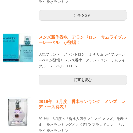
ライ 香水ランキン...
記事を読む
メンズ新作香水 アランドロン サムライブル
ーレーベル が登場！
人気ブランド アランドロン より サムライブルーレ
ーベルが登場！ メンズ香水 アランドロン サムライ
ブルーレーベル EDT S...
記事を読む
2019年 3月度 香水ランキング メンズ レ
ディース発表！
2019年 3月度の「香水人気ランキング-メンズ」発表で
す！ 香水ランキングメンズ第1位 アランドロン サム
ライ 香水ランキン...