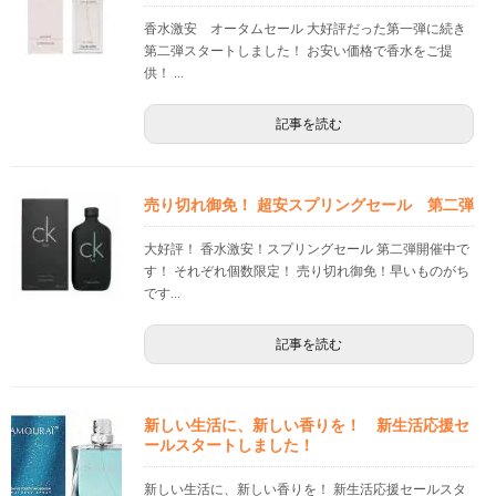
香水激安 オータムセール 大好評だった第一弾に続き
第二弾スタートしました！ お安い価格で香水をご提
供！ ...
記事を読む
売り切れ御免！ 超安スプリングセール 第二弾
大好評！ 香水激安！スプリングセール 第二弾開催中で
す！ それぞれ個数限定！ 売り切れ御免！早いものがち
です...
記事を読む
新しい生活に、新しい香りを！ 新生活応援セ
ールスタートしました！
新しい生活に、新しい香りを！ 新生活応援セールスタ