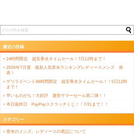
最近の投稿
24時間限定 超安香水タイムセール！7日12時まで！
2026年7月度 最新人気香水ランキングレディースメンズ 発
表！
ゲリライベント48時間限定 超安香水タイムセール！！5日12時
まで！
早いものがち！大好評 激安サマーセール第二弾！！
本日最終日 PayPayスクラッチくじ！！7/31まで！！
カテゴリー
香水のメンズ、レディースの表記について