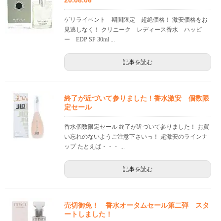
20.08.06
ゲリライベント 期間限定 超絶価格！ 激安価格をお
見逃しなく！ クリニーク レディース香水 ハッピ
ー EDP SP 30ml ...
記事を読む
終了が近づいて参りました！香水激安 個数限
定セール
香水個数限定セール 終了が近づいて参りました！ お買
い忘れのないようご注意下さいっ！ 超激安のラインナ
ップ たとえば・・・ ...
記事を読む
売切御免！ 香水オータムセール第二弾 スタ
ートしました！