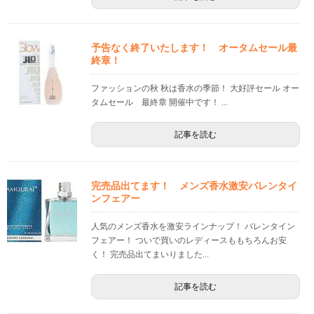
予告なく終了いたします！ オータムセール最
終章！
ファッションの秋 秋は香水の季節！ 大好評セール オー
タムセール 最終章 開催中です！ ...
記事を読む
完売品出てます！ メンズ香水激安バレンタイ
ンフェアー
人気のメンズ香水を激安ラインナップ！ バレンタイン
フェアー！ ついで買いのレディースももちろんお安
く！ 完売品出てまいりました...
記事を読む