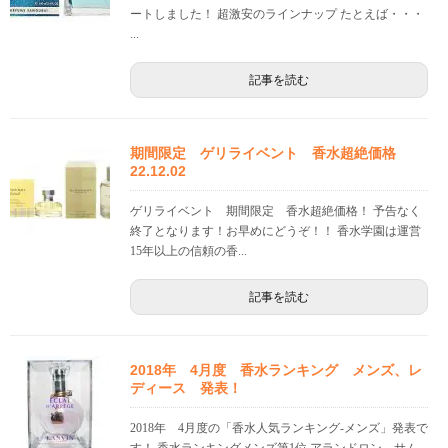
ートしました！ 超激安のラインナップ たとえば・・・
...
記事を読む
期間限定 ゲリライベント 香水超絶価格
22.12.02
ゲリライベント 期間限定 香水超絶価格！ 予告なく
終了となります！お早めにどうぞ！！ 香水学園は運営
15年以上の信頼の香...
記事を読む
2018年 4月度 香水ランキング メンズ、レ
ディース 発表！
2018年 4月度の「香水人気ランキング-メンズ」発表で