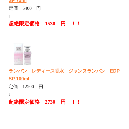
SP 75ml
定価 5400 円
↓
超絶限定価格 1530 円 ！！
ランバン レディース香水 ジャンヌランバン EDP
SP 100ml
定価 12500 円
↓
超絶限定価格 2730 円 ！！