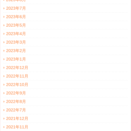
2023年7月
2023年6月
2023年5月
2023年4月
2023年3月
2023年2月
2023年1月
2022年12月
2022年11月
2022年10月
2022年9月
2022年8月
2022年7月
2021年12月
2021年11月