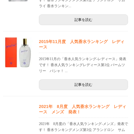
す！ 香水ランキングメンズ第1位 アランドロン サム
ライ 香水ランキン...
記事を読む
2015年11月度 人気香水ランキング レディ
ース
2015年11月の「香水人気ランキング-レディース」発表
です！ 香水人気ランキングレディース第1位 パームツ
リー パシャ！ ...
記事を読む
2021年 8月度 人気香水ランキング レディ
ース メンズ 発表！
2021年 8月度の「香水人気ランキング-メンズ」発表で
す！ 香水ランキングメンズ第1位 アランドロン サム