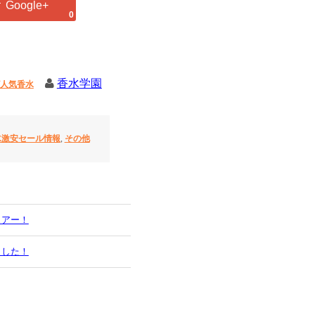
0
香水学園
人気香水
水激安セール情報
,
その他
ェアー！
ました！