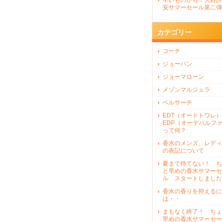
早いものがち！大好評
安サマーセール第二弾
カテゴリー
コーチ
ジョーバン
ジョーマローン
メゾンマルジェラ
ベルサーチ
EDT（オードトワレ）
EDP（オーデパルフ
って何？
香水のメンズ、レディ
の表記について
夏まで待てない！ ち
と早めの香水サマーセ
ル スタートしました
香水の香りを抑えるに
は・・
まもなく終了！ ちょ
早めの香水サマーセー