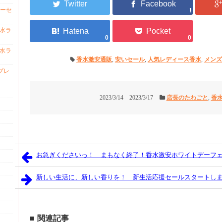
ーセ
香水ラ
0
0
香水ラ
香水激安通販
,
安いセール
,
人気レディース香水
,
メンズ
プレ
2023/3/14
2023/3/17
店長のたわごと
,
香
お急ぎくださいっ！ まもなく終了！香水激安ホワイトデーフ
新しい生活に、新しい香りを！ 新生活応援セールスタートし
関連記事