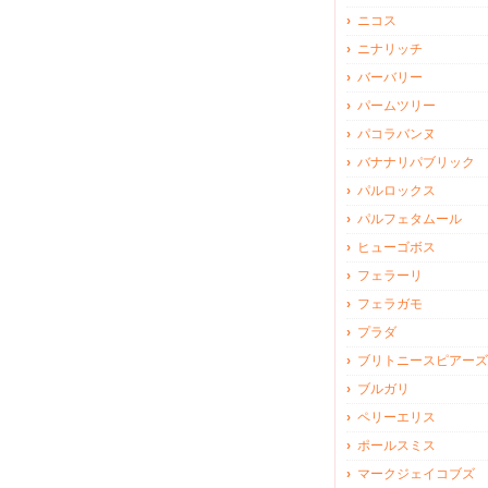
ニコス
ニナリッチ
バーバリー
パームツリー
パコラバンヌ
バナナリパブリック
パルロックス
パルフェタムール
ヒューゴボス
フェラーリ
フェラガモ
プラダ
ブリトニースピアーズ
ブルガリ
ペリーエリス
ポールスミス
マークジェイコブズ