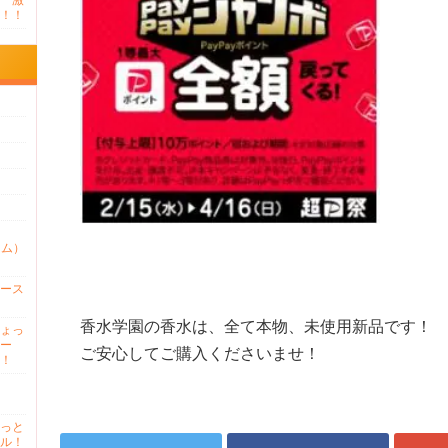
 激
！！
ァム）
ース
香水学園の香水は、全て本物、未使用新品です！
ょっ
ー
ご安心してご購入くださいませ！
！
っと
ル！