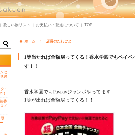
欲しい物リスト
お支払い・配送について
TOP
｜
｜
｜
ホーム
店長のたわごと
1等当たれば全額戻ってくる！香水学園でもペイペ
す！！
ムセ
見逃
水タイ
香水学園でもPaypayジャンボやってます！
で！
1等が出れば全額戻ってくる！！
人気香
スメ
間限
ー