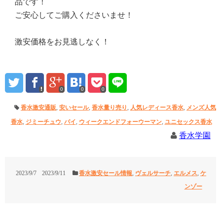
品です！
ご安心してご購入くださいませ！
激安価格をお見逃しなく！
0
0
0
香水激安通販
,
安いセール
,
香水量り売り
,
人気レディース香水
,
メンズ人気
香水
,
ジミーチュウ
,
パイ
,
ウィークエンドフォーウーマン
,
ユニセックス香水
香水学園
2023/9/7
2023/9/11
香水激安セール情報
,
ヴェルサーチ
,
エルメス
,
ケ
ンゾー