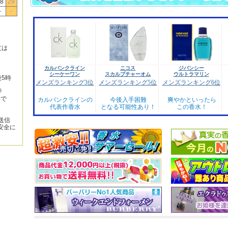
8
29
-
-
文は
カルバンクライン
ニコス
ジバンシー
シーケーワン
スカルプチャーオム
ウルトラマリン
後5時
メンズランキング3位
メンズランキング5位
メンズランキング6位
の
みで
カルバンクラインの
今後入手困難
爽やかといったら
代表作香水
となる可能性あり！
この香水！
送信
安全に