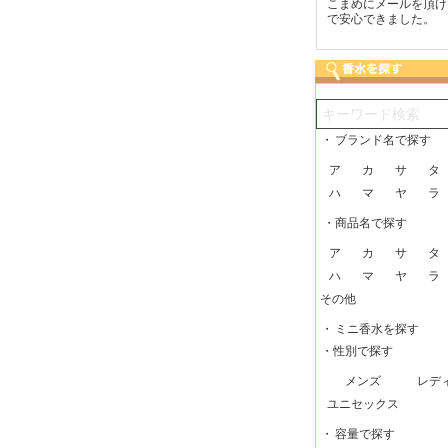
つも迅速な発送をしてい
梱包に気持ちが感じられま
こまめにメールを頂け
だけるので、助かってい
した！また利用させてもら
で安心できました。
す。
いますー。
・
ブランド名で探す
ア
カ
サ
タ
ハ
マ
ヤ
ラ
・商品名で探す
ア
カ
サ
タ
ハ
マ
ヤ
ラ
その他
・
ミニ香水を探す
・性別で探す
メンズ
レデ
ユニセックス
・
容量で探す