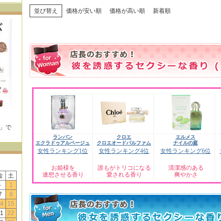
並び替え
価格が安い順
価格が高い順
新着順
E」で
！
ランバン
クロエ
エルメス
エクラドゥアルページュ
クロエオードパルファム
ナイルの庭
女性ランキング1位
女性ランキング4位
女性ランキング6位
お姫様を
誰もがトリコになる
清潔感のある
連想させる香り
愛される香り
爽やかさ
金
土
-
1
7
8
4
15
1
22