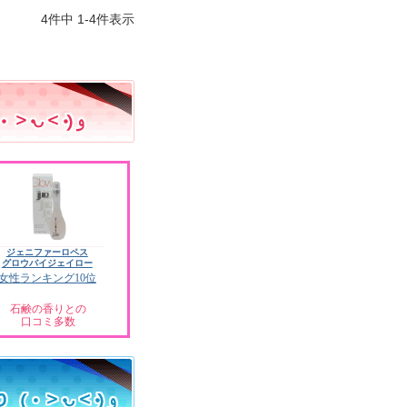
4
件中
1
-
4
件表示
ジェニファーロペス
グロウバイジェイロー
女性ランキング10位
石鹸の香りとの
口コミ多数