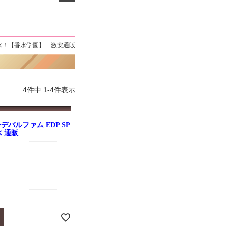
よくお取引が出来ま
おまけありがとうございま
お昼に買って次の日届いた
またよろしくお願い
した。早速レビューを書き
のでちょっとびっくりしま
ます。
ました！
した、また買います！
水！【香水学園】 激安通販
4
件中
1
-
4
件表示
デパルファム EDP SP
水 通販