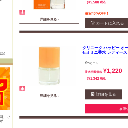
¥
5,588
税込
激安40％OFF！
詳細を見る ›
カートに入れる
クリニーク ハッピー オー
4ml ミニ香水 レディース
表記
¥
のところ
¥
1,220
香水学園価格
¥
1,342
税込
詳細を見る
詳細を見る ›
在庫
王国」で
が
！