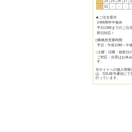
23
24
25
26
27
2
30
31
-
-
-
★ご注文受付
24時間年中無休
平日15時までのご注
即日対応！
□事務所営業時間
平日：午前10時～午
■
土曜・日曜・祝祭日
ご対応・出荷はお休
す。
当サイトへの個人情報
は、SSL暗号通信にて
行っています。