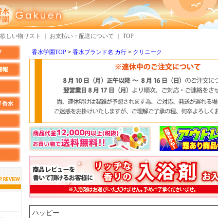
欲しい物リスト
｜
お支払い・配送について
｜
TOP
香水学園TOP
香水ブランド名 カ行
クリニーク
しらすさん
MMさん
検索