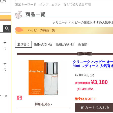
たの
商品が早く届いたのでよか
好きな香水を、いろいろ少
気持ち
追加キーワード メンズ、ムスク などで絞り込み可能
ったです。また利用させて
量試せるところが魅力でし
した。
もらいます！
た。
いたし
クリニーク ハッピーの厳選おすすめ人気香
ハッピーの商品一覧
ナ
並び替え
価格が安い順
価格が高い順
新着順
ワ
クリニーク ハッピー オー
ナ
30ml レディース 人気香
ワ
¥
7,000
のところ
¥
3,180
香水学園価格
¥
3,498
税込
ィース
激安55％OFF！
詳細を見る ›
カートに入れる