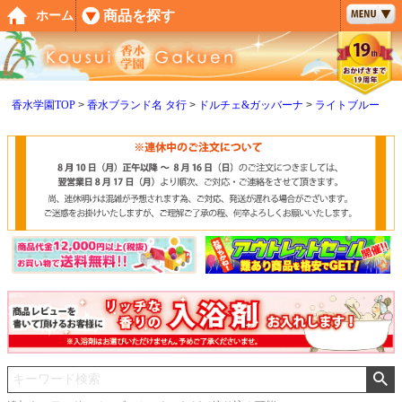
ペー
商品を探す
ホーム
ジト
ップ
へ
香水学園TOP
香水ブランド名 タ行
ドルチェ&ガッバーナ
ライトブルー