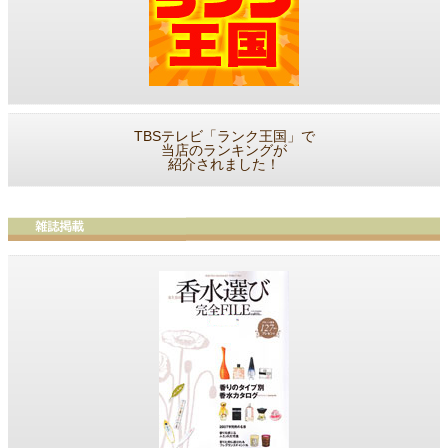
TBSテレビ「ランク王国」で
当店のランキングが
紹介されました！