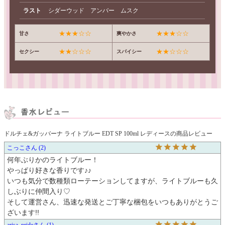
ラスト
シダーウッド アンバー ムスク
★★★☆☆
★★★☆☆
甘さ
爽やかさ
★★☆☆☆
★★☆☆☆
セクシー
スパイシー
ドルチェ&ガッバーナ ライトブルー EDT SP 100ml レディースの商品レビュー
こっこ
2
何年ぶりかのライトブルー！

やっぱり好きな香りです♪♪

いつも気分で数種類ローテーションしてますが、ライトブルーも久
しぶりに仲間入り♡

そして運営さん、迅速な発送とご丁寧な梱包をいつもありがとうご
ざいます!!
arisa_pride
1