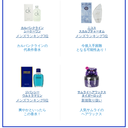
カルバンクライン
ニコス
シーケーワン
スカルプチャーオム
メンズランキング3位
メンズランキング5位
カルバンクラインの
今後入手困難
代表作香水
となる可能性あり！
ジバンシー
サムライヘアワックス
ウルトラマリン
タイガーロック
メンズランキング6位
新規取り扱い
爽やかといったら
人気サムライの
この香水！
ヘアワックス