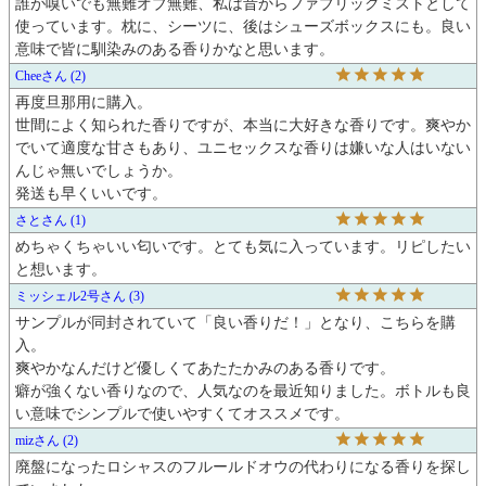
誰が嗅いでも無難オブ無難、私は昔からファブリックミストとして
使っています。枕に、シーツに、後はシューズボックスにも。良い
意味で皆に馴染みのある香りかなと思います。
Chee
2
再度旦那用に購入。

世間によく知られた香りですが、本当に大好きな香りです。爽やか
でいて適度な甘さもあり、ユニセックスな香りは嫌いな人はいない
んじゃ無いでしょうか。

発送も早くいいです。
さと
1
めちゃくちゃいい匂いです。とても気に入っています。リピしたい
と想います。
ミッシェル2号
3
サンプルが同封されていて「良い香りだ！」となり、こちらを購
入。

爽やかなんだけど優しくてあたたかみのある香りです。

癖が強くない香りなので、人気なのを最近知りました。ボトルも良
い意味でシンプルで使いやすくてオススメです。
miz
2
廃盤になったロシャスのフルールドオウの代わりになる香りを探し