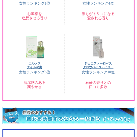
女性ランキング1位
女性ランキング4位
お姫様を
誰もがトリコになる
連想させる香り
愛される香り
エルメス
ジェニファーロペス
ナイルの庭
グロウバイジェイロー
女性ランキング6位
女性ランキング10位
清潔感のある
石鹸の香りとの
爽やかさ
口コミ多数