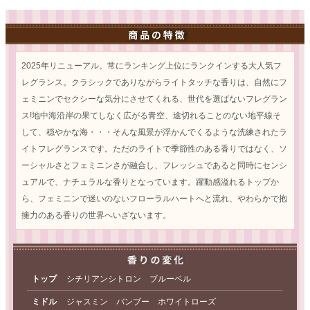
2025年リニューアル。常にランキング上位にランクインする大人気フ
レグランス。クラシックでありながらライトタッチな香りは、自然にフ
ェミニンでセクシーな気分にさせてくれる、世代を選ばないフレグラン
ス!地中海沿岸の果てしなく広がる青空、途切れることのない地平線そ
して、穏やかな海・・・そんな風景が浮かんでくるような洗練されたラ
イトフレグランスです。ただのライトで季節性のある香りではなく、ソ
ーシャルさとフェミニンさが融合し、フレッシュであると同時にセンシ
ュアルで、ナチュラルな香りとなっています。躍動感溢れるトップか
ら、フェミニンで迷いのないフローラルハートへと流れ、やわらかで抱
擁力のある香りの世界へいざないます。
トップ
シチリアンシトロン ブルーベル
ミドル
ジャスミン バンブー ホワイトローズ