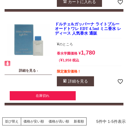
カートに入れる
ドルチェ&ガッバーナ ライトブルー
オードトワレ EDT 4.5ml ミニ香水 レ
ディース 人気香水 通販
¥
のところ
1,780
¥
香水学園価格
¥
税込
1,958
詳細を見る ›
限定激安価格！
詳細を見る
在庫切れ
5
件中
1
-
5
件表示
並び替え
価格が安い順
価格が高い順
新着順