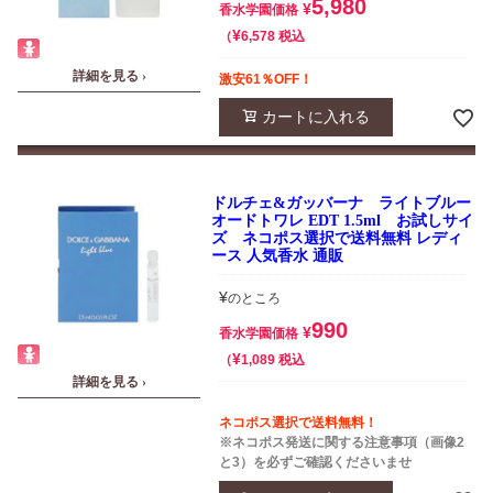
5,980
¥
香水学園価格
¥
税込
6,578
詳細を見る ›
激安61％OFF！
カートに入れる
ドルチェ&ガッバーナ ライトブルー
オードトワレ EDT 1.5ml お試しサイ
ズ ネコポス選択で送料無料 レディ
ース 人気香水 通販
¥
のところ
990
¥
香水学園価格
¥
税込
1,089
詳細を見る ›
ネコポス選択で送料無料！
※ネコポス発送に関する注意事項（画像2
と3）を必ずご確認くださいませ