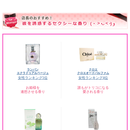
ランバン
クロエ
エクラドゥアルページュ
クロエオードパルファム
女性ランキング1位
女性ランキング4位
お姫様を
誰もがトリコになる
連想させる香り
愛される香り