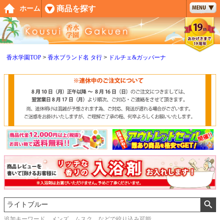
ペー
商品を探す
ホーム
ジト
ップ
へ
香水学園TOP
香水ブランド名 タ行
ドルチェ&ガッバーナ
追加キーワード メンズ、ムスク などで絞り込み可能