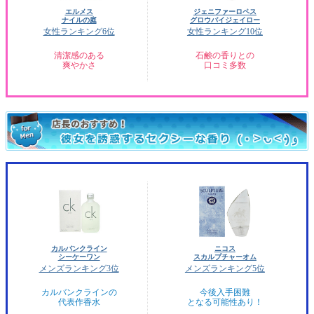
エルメス
ジェニファーロペス
ナイルの庭
グロウバイジェイロー
女性ランキング6位
女性ランキング10位
清潔感のある
石鹸の香りとの
爽やかさ
口コミ多数
カルバンクライン
ニコス
シーケーワン
スカルプチャーオム
メンズランキング3位
メンズランキング5位
カルバンクラインの
今後入手困難
代表作香水
となる可能性あり！