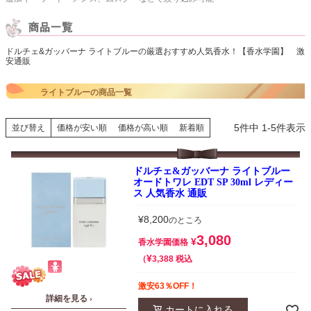
ドルチェ&ガッバーナ ライトブルーの厳選おすすめ人気香水！【香水学園】 激
安通販
ライトブルーの商品一覧
5
件中
1
-
5
件表示
並び替え
価格が安い順
価格が高い順
新着順
ドルチェ&ガッバーナ ライトブルー
オードトワレ EDT SP 30ml レディー
ス 人気香水 通販
¥
8,200
のところ
3,080
¥
香水学園価格
¥
税込
3,388
激安63％OFF！
詳細を見る ›
カートに入れる