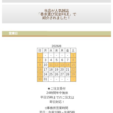
当店が人気雑誌
「香水選び完全FILE」で
紹介されました！
2026/8
日
月
火
水
木
金
土
-
-
-
-
-
-
1
2
3
4
5
6
7
8
9
10
11
12
13
14
15
16
17
18
19
20
21
22
23
24
25
26
27
28
29
30
31
-
-
-
-
-
★ご注文受付
24時間年中無休
平日15時までのご注文は
即日対応！
□事務所営業時間
平日：午前10時～午後5時