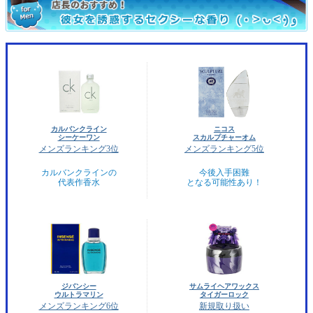
カルバンクライン
ニコス
シーケーワン
スカルプチャーオム
メンズランキング3位
メンズランキング5位
カルバンクラインの
今後入手困難
代表作香水
となる可能性あり！
ジバンシー
サムライヘアワックス
ウルトラマリン
タイガーロック
メンズランキング6位
新規取り扱い