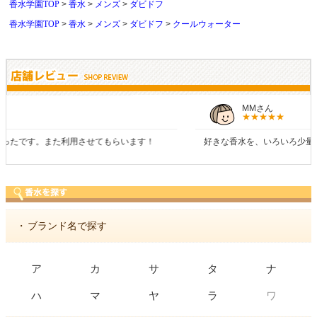
香水学園TOP
香水
メンズ
ダビドフ
香水学園TOP
香水
メンズ
ダビドフ
クールウォーター
MMさん
好きな香水を、いろいろ少量試せるところが魅力でした。
・
ブランド名で探す
ア
カ
サ
タ
ナ
ワ
ハ
マ
ヤ
ラ