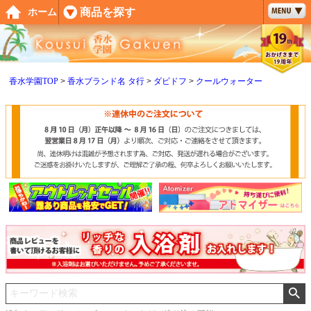
ペー
商品を探す
ホーム
ジト
ップ
へ
香水学園TOP
香水ブランド名 タ行
ダビドフ
クールウォーター