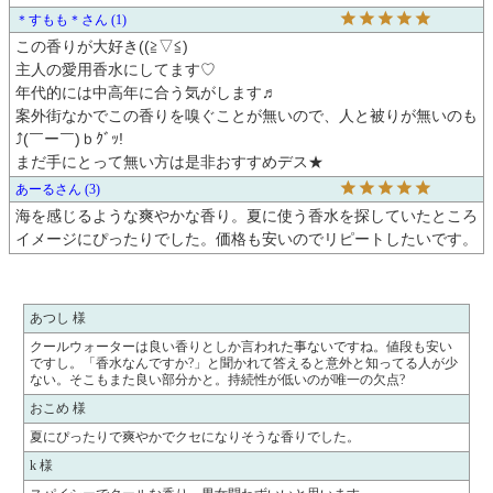
＊すもも＊
1
この香りが大好き((⁠≧⁠▽⁠≦⁠)

主人の愛用香水にしてます♡

年代的には中高年に合う気がします♬

案外街なかでこの香りを嗅ぐことが無いので、人と被りが無いのも
⤴(￣ー￣)ｂｸﾞｯ!

まだ手にとって無い方は是非おすすめデス★
あーる
3
海を感じるような爽やかな香り。夏に使う香水を探していたところ
イメージにぴったりでした。価格も安いのでリピートしたいです。
あつし 様
クールウォーターは良い香りとしか言われた事ないですね。値段も安い
ですし。「香水なんですか?」と聞かれて答えると意外と知ってる人が少
ない。そこもまた良い部分かと。持続性が低いのが唯一の欠点?
おこめ 様
夏にぴったりで爽やかでクセになりそうな香りでした。
k 様