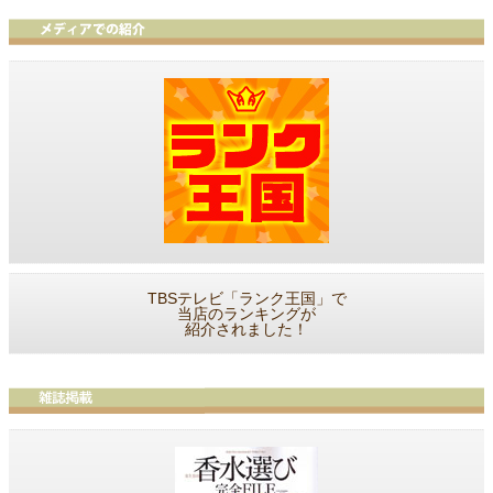
TBSテレビ「ランク王国」で
当店のランキングが
紹介されました！