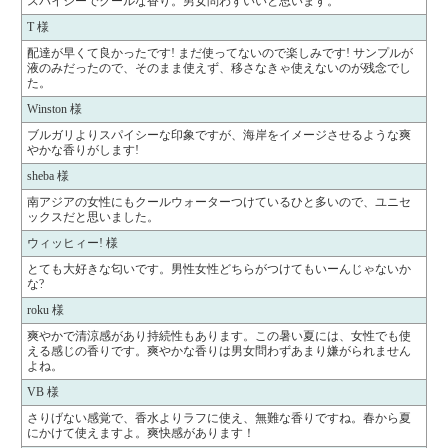
スパイシーでクールな香り。男女問わずいいと思います。
T 様
配達が早くて良かったです! まだ使ってないので楽しみです! サンプルが
液のみだったので、そのまま使えず、移さなきゃ使えないのが残念でし
た。
Winston 様
ブルガリよりスパイシーな印象ですが、海岸をイメージさせるような爽
やかな香りがします!
sheba 様
南アジアの女性にもクールウォーターつけているひと多いので、ユニセ
ックスだと思いました。
ウィッヒィー! 様
とても大好きな匂いです。男性女性どちらがつけてもいーんじゃないか
な?
roku 様
爽やかで清涼感があり持続性もあります。この暑い夏には、女性でも使
える感じの香りです。爽やかな香りは男女問わずあまり嫌がられません
よね。
VB 様
さりげない感覚で、香水よりラフに使え、無難な香りですね。春から夏
にかけて使えますよ。爽快感があります！