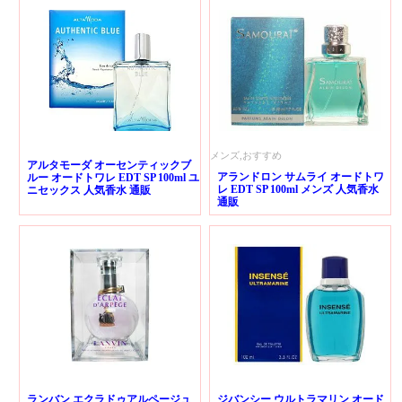
メンズ,おすすめ
アルタモーダ オーセンティックブ
アランドロン サムライ オードトワ
ルー オードトワレ EDT SP 100ml ユ
レ EDT SP 100ml メンズ 人気香水
ニセックス 人気香水 通販
通販
ランバン エクラドゥアルページュ
ジバンシー ウルトラマリン オード