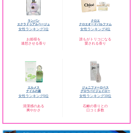
ランバン
クロエ
エクラドゥアルページュ
クロエオードパルファム
女性ランキング1位
女性ランキング4位
お姫様を
誰もがトリコになる
連想させる香り
愛される香り
エルメス
ジェニファーロペス
ナイルの庭
グロウバイジェイロー
女性ランキング6位
女性ランキング10位
清潔感のある
石鹸の香りとの
爽やかさ
口コミ多数