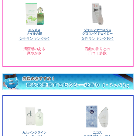
エルメス
ジェニファーロペス
ナイルの庭
グロウバイジェイロー
女性ランキング6位
女性ランキング10位
清潔感のある
石鹸の香りとの
爽やかさ
口コミ多数
カルバンクライン
ニコス