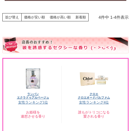
4
件中
1
-
4
件表示
並び替え
価格が安い順
価格が高い順
新着順
ランバン
クロエ
エクラドゥアルページュ
クロエオードパルファム
女性ランキング1位
女性ランキング4位
お姫様を
誰もがトリコになる
連想させる香り
愛される香り