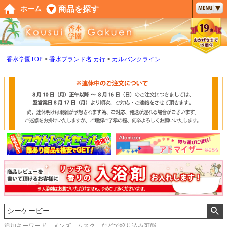
ペー
商品を探す
ホーム
ジト
ップ
へ
香水学園TOP
香水ブランド名 カ行
カルバンクライン
追加キーワード メンズ、ムスク などで絞り込み可能