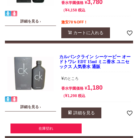
3,780
¥
香水学園価格
¥
税込
4,158
詳細を見る ›
激安78％OFF！
カートに入れる
カルバンクライン シーケービー オー
ドトワレ EDT 15ml ミニ香水 ユニセ
ックス 人気香水 通販
¥
のところ
1,180
¥
香水学園価格
¥
税込
1,298
詳細を見る ›
詳細を見る
在庫切れ