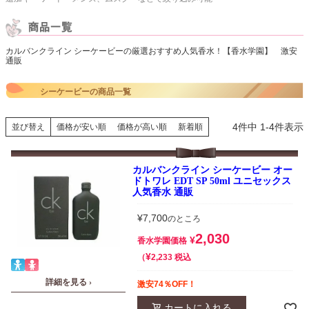
カルバンクライン シーケービーの厳選おすすめ人気香水！【香水学園】 激安
通販
シーケービーの商品一覧
4
件中
1
-
4
件表示
並び替え
価格が安い順
価格が高い順
新着順
カルバンクライン シーケービー オー
ドトワレ EDT SP 50ml ユニセックス
人気香水 通販
¥
7,700
のところ
2,030
¥
香水学園価格
¥
税込
2,233
詳細を見る ›
激安74％OFF！
カートに入れる