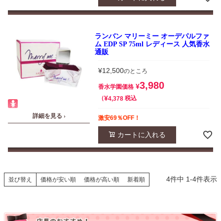
ランバン マリーミー オーデパルファ
ム EDP SP 75ml レディース 人気香水
通販
¥
12,500
のところ
3,980
¥
香水学園価格
¥
税込
4,378
詳細を見る ›
激安69％OFF！
カートに入れる
4
件中
1
-
4
件表示
並び替え
価格が安い順
価格が高い順
新着順