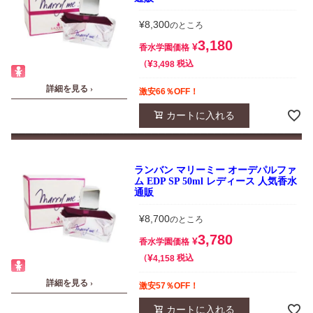
¥
8,300
のところ
3,180
¥
香水学園価格
¥
税込
3,498
詳細を見る ›
激安66％OFF！
カートに入れる
ランバン マリーミー オーデパルファ
ム EDP SP 50ml レディース 人気香水
通販
¥
8,700
のところ
3,780
¥
香水学園価格
¥
税込
4,158
詳細を見る ›
激安57％OFF！
カートに入れる