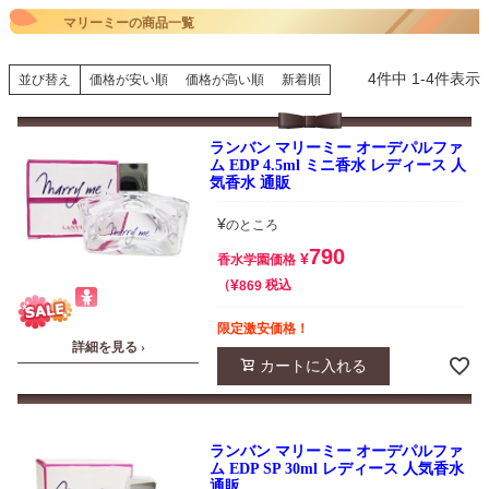
マリーミーの商品一覧
4
件中
1
-
4
件表示
並び替え
価格が安い順
価格が高い順
新着順
ランバン マリーミー オーデパルファ
ム EDP 4.5ml ミニ香水 レディース 人
気香水 通販
¥
のところ
790
¥
香水学園価格
¥
税込
869
限定激安価格！
詳細を見る ›
カートに入れる
ランバン マリーミー オーデパルファ
ム EDP SP 30ml レディース 人気香水
通販