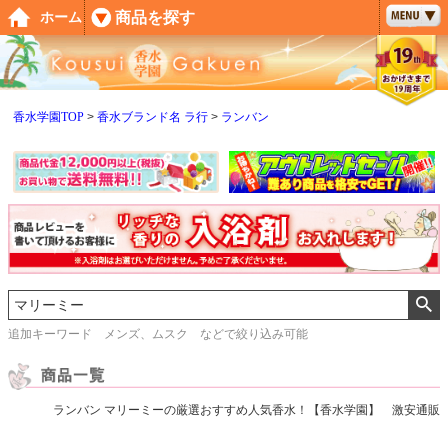
ペー
商品を探す
ホーム
ジト
ップ
へ
香水学園TOP
香水ブランド名 ラ行
ランバン
追加キーワード メンズ、ムスク などで絞り込み可能
ランバン マリーミーの厳選おすすめ人気香水！【香水学園】 激安通販