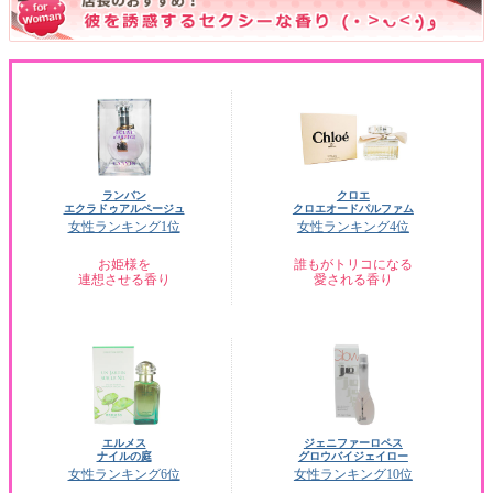
ランバン
クロエ
エクラドゥアルページュ
クロエオードパルファム
女性ランキング1位
女性ランキング4位
お姫様を
誰もがトリコになる
連想させる香り
愛される香り
エルメス
ジェニファーロペス
ナイルの庭
グロウバイジェイロー
女性ランキング6位
女性ランキング10位