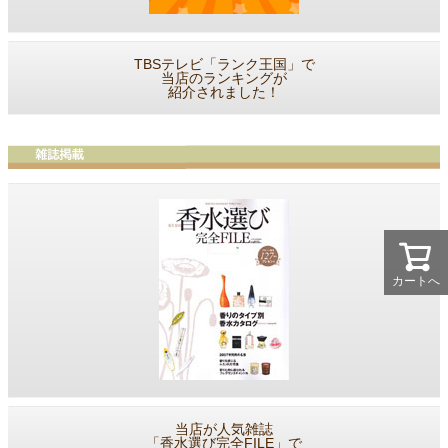
TBSテレビ「ランク王国」で
当店のランキングが
紹介されました！
カートへ
当店が人気雑誌
「香水選び完全FILE」で