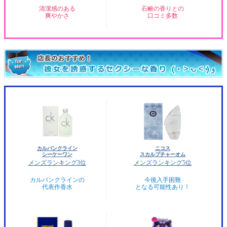
清潔感のある
石鹸の香りとの
爽やかさ
口コミ多数
カルバンクライン
ニコス
シーケーワン
スカルプチャーオム
メンズランキング3位
メンズランキング5位
カルバンクラインの
今後入手困難
代表作香水
となる可能性あり！