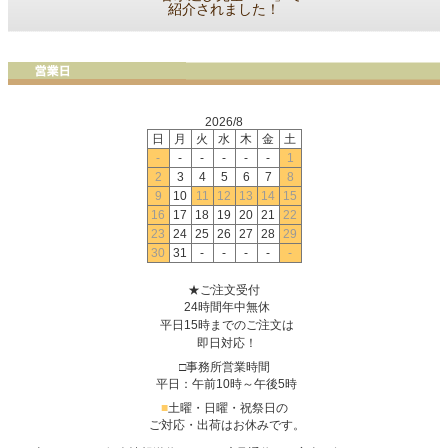
紹介されました！
2026/8
日
月
火
水
木
金
土
-
-
-
-
-
-
1
2
3
4
5
6
7
8
9
10
11
12
13
14
15
16
17
18
19
20
21
22
23
24
25
26
27
28
29
30
31
-
-
-
-
-
★ご注文受付
24時間年中無休
平日15時までのご注文は
即日対応！
□事務所営業時間
平日：午前10時～午後5時
■
土曜・日曜・祝祭日の
ご対応・出荷はお休みです。