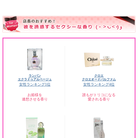
ランバン
クロエ
エクラドゥアルページュ
クロエオードパルファム
女性ランキング1位
女性ランキング4位
お姫様を
誰もがトリコになる
連想させる香り
愛される香り