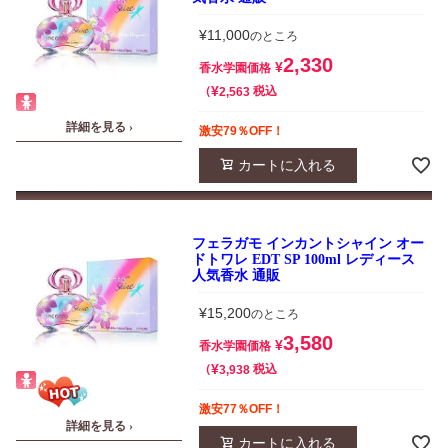
¥
11,000
のところ
2,330
¥
香水学園価格
¥
税込
2,563
詳細を見る ›
激安79％OFF！
カートに入れる
フェラガモ インカントシャイン オー
ドトワレ EDT SP 100ml レディース
人気香水 通販
¥
15,200
のところ
3,580
¥
香水学園価格
¥
税込
3,938
激安77％OFF！
詳細を見る ›
カートに入れる