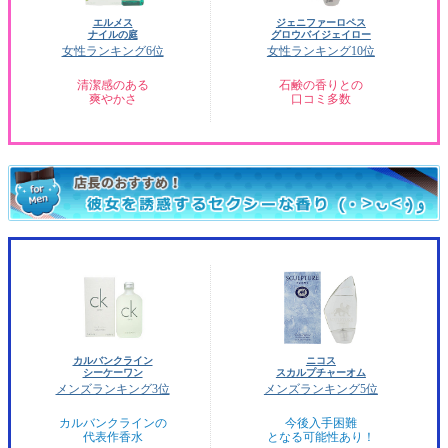
エルメス
ジェニファーロペス
ナイルの庭
グロウバイジェイロー
女性ランキング6位
女性ランキング10位
清潔感のある
石鹸の香りとの
爽やかさ
口コミ多数
カルバンクライン
ニコス
シーケーワン
スカルプチャーオム
メンズランキング3位
メンズランキング5位
カルバンクラインの
今後入手困難
代表作香水
となる可能性あり！