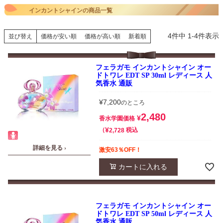
インカントシャインの商品一覧
4
件中
1
-
4
件表示
並び替え
価格が安い順
価格が高い順
新着順
フェラガモ インカントシャイン オー
ドトワレ EDT SP 30ml レディース 人
気香水 通販
¥
7,200
のところ
2,480
¥
香水学園価格
¥
税込
2,728
詳細を見る ›
激安63％OFF！
カートに入れる
フェラガモ インカントシャイン オー
ドトワレ EDT SP 50ml レディース 人
気香水 通販