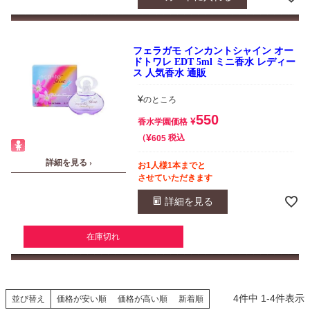
フェラガモ インカントシャイン オー
ドトワレ EDT 5ml ミニ香水 レディー
ス 人気香水 通販
¥
のところ
550
¥
香水学園価格
¥
税込
605
詳細を見る ›
お1人様1本までと
させていただきます
詳細を見る
在庫切れ
4
件中
1
-
4
件表示
並び替え
価格が安い順
価格が高い順
新着順