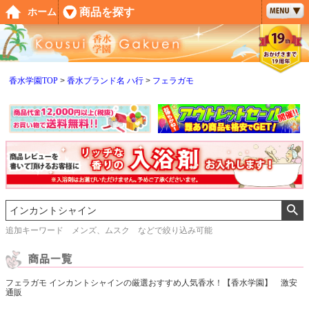
ペー
商品を探す
ホーム
ジト
ップ
へ
香水学園TOP
香水ブランド名 ハ行
フェラガモ
追加キーワード メンズ、ムスク などで絞り込み可能
フェラガモ インカントシャインの厳選おすすめ人気香水！【香水学園】 激安
通販