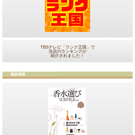
TBSテレビ「ランク王国」で
当店のランキングが
紹介されました！