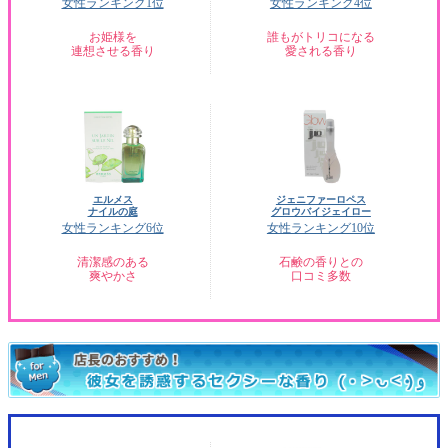
女性ランキング1位
女性ランキング4位
お姫様を
誰もがトリコになる
連想させる香り
愛される香り
エルメス
ジェニファーロペス
ナイルの庭
グロウバイジェイロー
女性ランキング6位
女性ランキング10位
清潔感のある
石鹸の香りとの
爽やかさ
口コミ多数