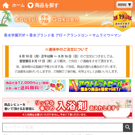
ペー
商品を探す
ホーム
ジト
ップ
へ
香水学園TOP
香水ブランド名 ア行
アランドロン
サムライウーマン