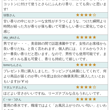
コットンに付けて使うとさらにふんわり香り、とても良いと思いま
す!
珍獣
甘い香りの中にセクシーな女性がチラつくような、つけた瞬間より
時間が経った方が香りが落ち着いて可愛らしい香りに変化してゆく
感じ
sky_yks
男ですが・・・、美容師の間で話題沸騰中です。女性のお客様から
良い香りだね。と良く言われます。個人的には、ミドルからラスト
が一番良い香りだと思います。なので、男性でも使用可能です。ま
た、ボトルも蓋も可愛く、香りも持続して嬉しいです。
tomoちん
プレゼント用に購入しました。ラッピングも綺麗にしてくれて、何
より商品が届くのが早い!!今度は自分の御褒美用に購入したいとお
もいます(о´∀`о)
マダムマダム
ほどよい甘さがいいですね。リーズナブルな点もうれしいです。
(´・ω・`)
愛用の香水です。職場ではよく「お風呂上がりのいい匂い」といわ