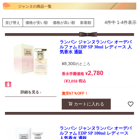
ジャンヌの商品一覧
4
件中
1
-
4
件表示
並び替え
価格が安い順
価格が高い順
新着順
ランバン ジャンヌランバン オーデパ
ルファム EDP SP 30ml レディース 人
気香水 通販
¥
8,300
のところ
2,780
¥
香水学園価格
¥
税込
3,058
詳細を見る ›
激安67％OFF！
カートに入れる
ランバン ジャンヌランバン オーデパ
ルファム EDP SP 100ml レディース
人気香水 通販