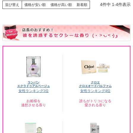
4
件中
1
-
4
件表示
並び替え
価格が安い順
価格が高い順
新着順
ランバン
クロエ
エクラドゥアルページュ
クロエオードパルファム
女性ランキング1位
女性ランキング4位
お姫様を
誰もがトリコになる
連想させる香り
愛される香り