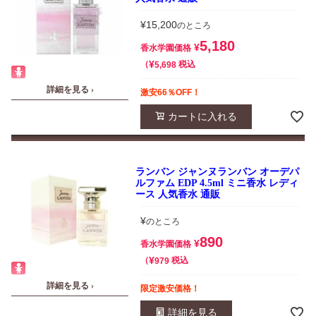
¥
15,200
のところ
5,180
¥
香水学園価格
¥
税込
5,698
詳細を見る ›
激安66％OFF！
カートに入れる
ランバン ジャンヌランバン オーデパ
ルファム EDP 4.5ml ミニ香水 レディ
ース 人気香水 通販
¥
のところ
890
¥
香水学園価格
¥
税込
979
詳細を見る ›
限定激安価格！
詳細を見る