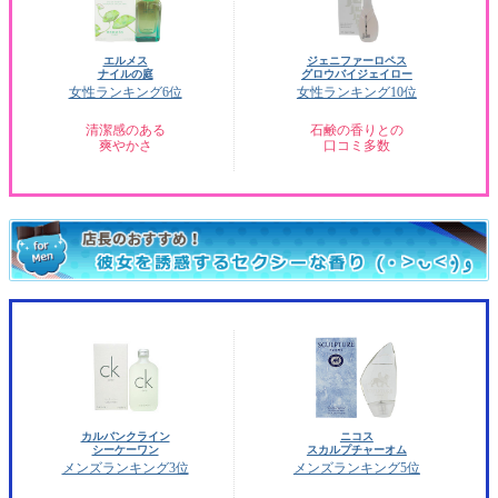
エルメス
ジェニファーロペス
ナイルの庭
グロウバイジェイロー
女性ランキング6位
女性ランキング10位
清潔感のある
石鹸の香りとの
爽やかさ
口コミ多数
カルバンクライン
ニコス
シーケーワン
スカルプチャーオム
メンズランキング3位
メンズランキング5位