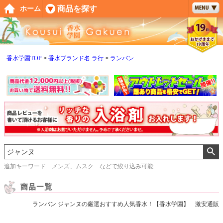
ペー
商品を探す
ホーム
ジト
ップ
へ
香水学園TOP
香水ブランド名 ラ行
ランバン
追加キーワード メンズ、ムスク などで絞り込み可能
ランバン ジャンヌの厳選おすすめ人気香水！【香水学園】 激安通販