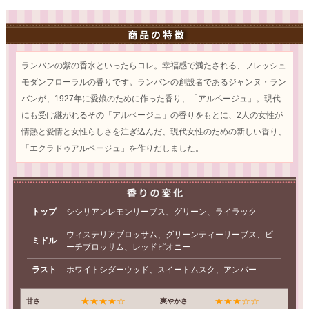
ランバンの紫の香水といったらコレ。幸福感で満たされる、フレッシュ
モダンフローラルの香りです。ランバンの創設者であるジャンヌ・ラン
バンが、1927年に愛娘のために作った香り、「アルページュ」。現代
にも受け継がれるその「アルページュ」の香りをもとに、2人の女性が
情熱と愛情と女性らしさを注ぎ込んだ、現代女性のための新しい香り、
「エクラドゥアルページュ」を作りだしました。
トップ
シシリアンレモンリーブス、グリーン、ライラック
ウィステリアブロッサム、グリーンティーリーブス、ピ
ミドル
ーチブロッサム、レッドピオニー
ラスト
ホワイトシダーウッド、スイートムスク、アンバー
★★★★☆
★★★☆☆
甘さ
爽やかさ