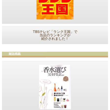
TBSテレビ「ランク王国」で
当店のランキングが
紹介されました！