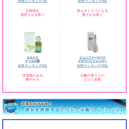
女性ランキング1位
女性ランキング4位
お姫様を
誰もがトリコになる
連想させる香り
愛される香り
エルメス
ジェニファーロペス
ナイルの庭
グロウバイジェイロー
女性ランキング6位
女性ランキング10位
清潔感のある
石鹸の香りとの
爽やかさ
口コミ多数