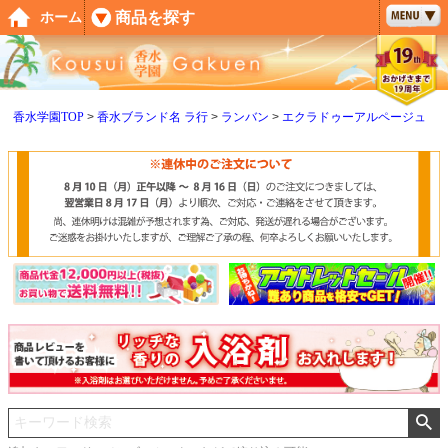
ペー
商品を探す
ホーム
ジト
ップ
へ
香水学園TOP
香水ブランド名 ラ行
ランバン
エクラドゥーアルページュ