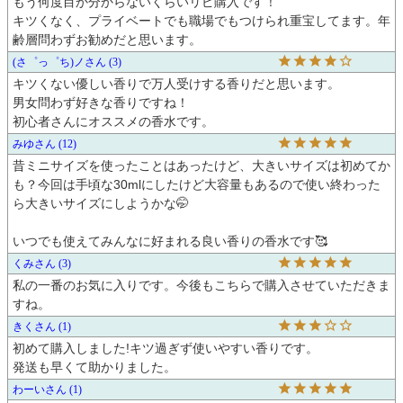
もう何度目か分からないくらいリピ購入です！

キツくなく、プライベートでも職場でもつけられ重宝してます。年
齢層問わずお勧めだと思います。
(さ゜っ゜ち)ノ
3
キツくない優しい香りで万人受けする香りだと思います。

男女問わず好きな香りですね！

みゆ
12
昔ミニサイズを使ったことはあったけど、大きいサイズは初めてか
も？今回は手頃な30mlにしたけど大容量もあるので使い終わった
ら大きいサイズにしようかな🤭

いつでも使えてみんなに好まれる良い香りの香水です🥰
くみ
3
私の一番のお気に入りです。今後もこちらで購入させていただきま
すね。
きく
1
初めて購入しました!キツ過ぎず使いやすい香りです。

発送も早くて助かりました。
わーい
1