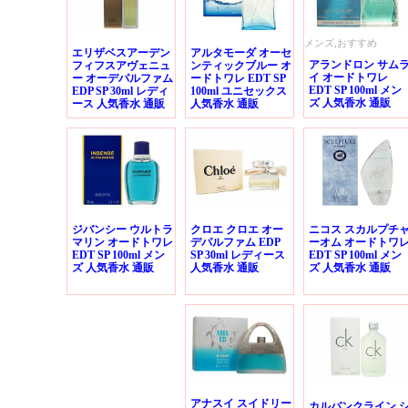
メンズ,おすすめ
エリザベスアーデン
アルタモーダ オーセ
アランドロン サム
フィフスアヴェニュ
ンティックブルー オ
イ オードトワレ
ー オーデパルファム
ードトワレ EDT SP
EDT SP 100ml メン
EDP SP 30ml レディ
100ml ユニセックス
ズ 人気香水 通販
ース 人気香水 通販
人気香水 通販
ジバンシー ウルトラ
クロエ クロエ オー
ニコス スカルプチ
マリン オードトワレ
デパルファム EDP
ーオム オードトワ
EDT SP 100ml メン
SP 30ml レディース
EDT SP 100ml メン
ズ 人気香水 通販
人気香水 通販
ズ 人気香水 通販
アナスイ スイドリー
カルバンクライン 