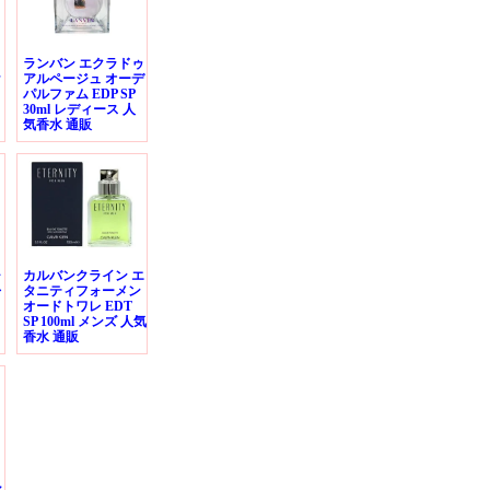
ランバン エクラドゥ
ラ
アルページュ オーデ
パルファム EDP SP
30ml レディース 人
気香水 通販
ャ
カルバンクライン エ
レ
タニティフォーメン
オードトワレ EDT
SP 100ml メンズ 人気
香水 通販
シ