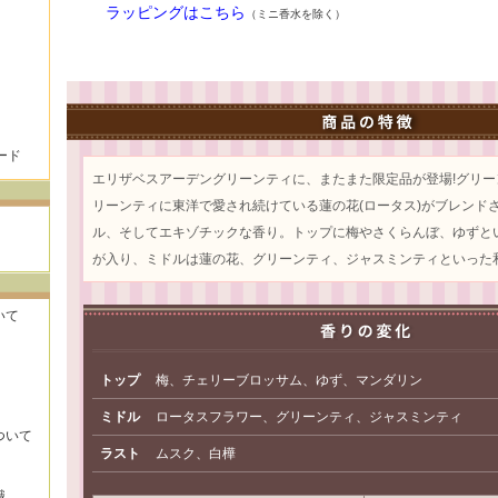
ラッピングはこちら
（ミニ香水を除く）
ード
エリザベスアーデングリーンティに、またまた限定品が登場!グリ
リーンティに東洋で愛され続けている蓮の花(ロータス)がブレンド
ル、そしてエキゾチックな香り。トップに梅やさくらんぼ、ゆずと
が入り、ミドルは蓮の花、グリーンティ、ジャスミンティといった
いて
トップ
梅、チェリーブロッサム、ゆず、マンダリン
ミドル
ロータスフラワー、グリーンティ、ジャスミンティ
ついて
ラスト
ムスク、白樺
識