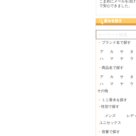
つも迅速な発送をしてい
梱包に気持ちが感じられま
こまめにメールを頂け
だけるので、助かってい
した！また利用させてもら
で安心できました。
す。
いますー。
・
ブランド名で探す
ア
カ
サ
タ
ハ
マ
ヤ
ラ
・商品名で探す
ア
カ
サ
タ
ハ
マ
ヤ
ラ
その他
・
ミニ香水を探す
・性別で探す
メンズ
レデ
ユニセックス
・
容量で探す