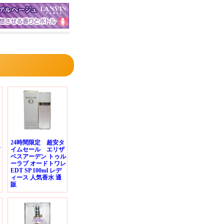
24時間限定 超安タ
ド
イムセール エリザ
ベスアーデン トゥル
ーラブ オードトワレ
EDT SP 100ml レデ
ィース 人気香水 通
販