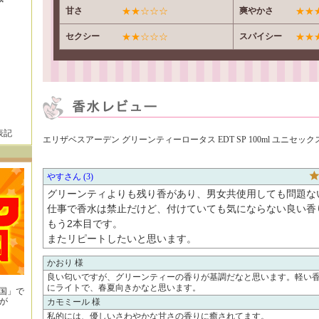
甘さ
★★☆☆☆
爽やかさ
★★
セクシー
★★☆☆☆
スパイシー
★★
表記
エリザベスアーデン グリーンティーロータス EDT SP 100ml ユニセ
やす
3
グリーンティよりも残り香があり、男女共使用しても問題ない
仕事で香水は禁止だけど、付けていても気にならない良い香り
もう2本目です。

またリピートしたいと思います。
かおり 様
良い匂いですが、グリーンティーの香りが基調だなと思います。軽い
にライトで、春夏向きかなと思います。
王国」で
が
カモミール 様
！
私的には、優しいさわやかな甘さの香りに癒されてます。