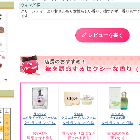
ウィング 様
グリーンティーより甘さがあり女性らしい香り。強すぎず、香りもす
です。
レビューを書く
E」で
！
金
土
ランバン
クロエ
エルメス
-
1
エクラドゥアルページュ
クロエオードパルファム
ナイルの庭
女性ランキング1位
女性ランキング4位
女性ランキング6位
7
8
4
15
お姫様を
誰もがトリコになる
清潔感のある
1
22
連想させる香り
愛される香り
爽やかさ