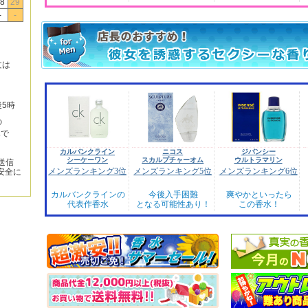
8
29
-
-
文は
後5時
の
みで
カルバンクライン
ニコス
ジバンシー
シーケーワン
スカルプチャーオム
ウルトラマリン
送信
メンズランキング3位
メンズランキング5位
メンズランキング6位
安全に
カルバンクラインの
今後入手困難
爽やかといったら
代表作香水
となる可能性あり！
この香水！