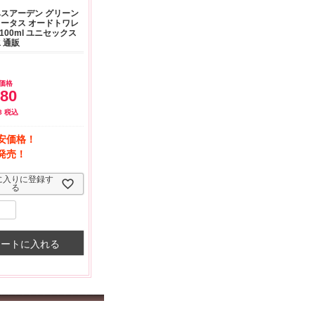
よくお取引が出来ま
おまけありがとうございま
お昼に買って次の日届いた
スアーデン グリーン
またよろしくお願い
した。早速レビューを書き
のでちょっとびっくりしま
ータス オードトワレ
ます。
ました！
した、また買います！
P 100ml ユニセックス
 通販
価格
080
8
税込
安価格！
発売！
に入りに登録す
る
カートに入れる