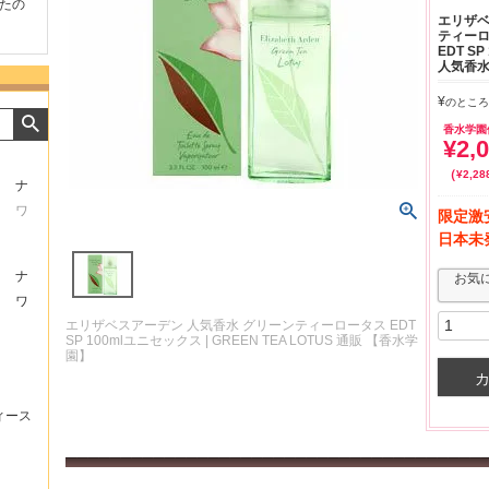
たの
商品が早く届いたのでよか
好きな香水を、いろいろ少
気持ち
エリザベ
ったです。また利用させて
量試せるところが魅力でし
した。
ティーロ
もらいます！
た。
いたし
EDT S
人気香水
¥
のところ
香水学園
¥
2,
¥
2,28
ナ
ワ
限定激
日本未
ナ
お気
ワ
エリザベスアーデン 人気香水 グリーンティーロータス EDT
SP 100mlユニセックス | GREEN TEA LOTUS 通販 【香水学
園】
ィース