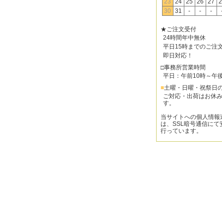
23
24
25
26
27
2
30
31
-
-
-
★ご注文受付
24時間年中無休
平日15時までのご注
即日対応！
□事務所営業時間
平日：午前10時～午
■
土曜・日曜・祝祭日
ご対応・出荷はお休
す。
当サイトへの個人情報
は、SSL暗号通信にて
行っています。