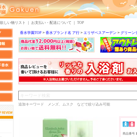
欲しい物リスト
｜
お支払い・配送について
｜
TOP
香水学園TOP
香水ブランド名 ア行
エリザベスアーデン
グリーン
検索
追加キーワード メンズ、ムスク などで絞り込み可能
しらすさん
MMさん
商品番号