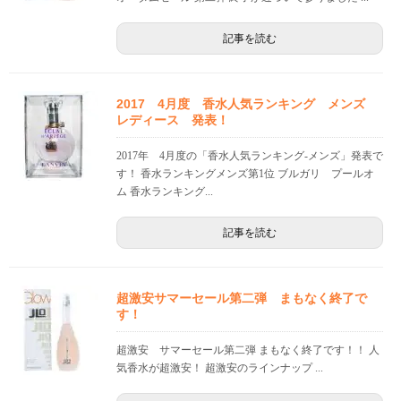
記事を読む
2017 4月度 香水人気ランキング メンズ
レディース 発表！
2017年 4月度の「香水人気ランキング-メンズ」発表で
す！ 香水ランキングメンズ第1位 ブルガリ プールオ
ム 香水ランキング...
記事を読む
超激安サマーセール第二弾 まもなく終了で
す！
超激安 サマーセール第二弾 まもなく終了です！！ 人
気香水が超激安！ 超激安のラインナップ ...