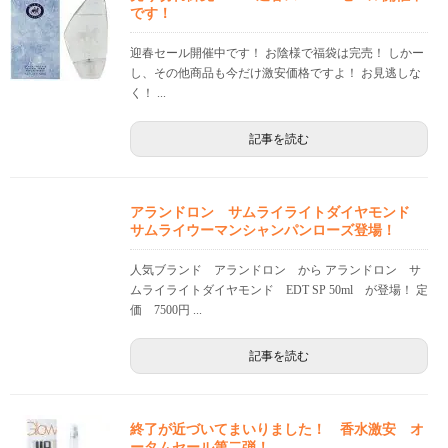
です！
迎春セール開催中です！ お陰様で福袋は完売！ しかー
し、その他商品も今だけ激安価格ですよ！ お見逃しな
く！ ...
記事を読む
アランドロン サムライライトダイヤモンド
サムライウーマンシャンパンローズ登場！
人気ブランド アランドロン から アランドロン サ
ムライライトダイヤモンド EDT SP 50ml が登場！ 定
価 7500円 ...
記事を読む
終了が近づいてまいりました！ 香水激安 オ
ータムセール第二弾！