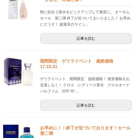
秋に似合う香水をピックアップして激安に。 オータム
セール 第二弾 終了が近づいてまいりました！ お早め
にどうぞ！ 超激安のライン...
記事を読む
期間限定 ゲリライベント 超絶価格
17.10.31
ゲリライベント 期間限定 超絶価格！ 激安価格をお
見逃しなく！ クロエ レディース香水 クロエオード
パルファム EDP SP ...
記事を読む
お早めに！！終了が近づいております！セール
第二弾