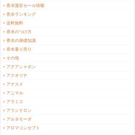
香水激安セール情報
香水ランキング
送料無料
香水のつけ方
香水の基礎知識
香水量り売り
その他
アクアシャボン
アクオリナ
アナスイ
アニマル
アラミス
アランドロン
アルタモーダ
アロマコンセプト