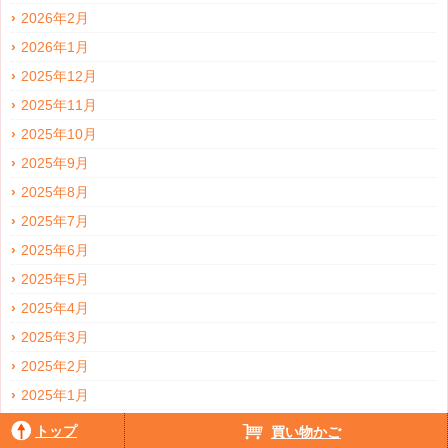
2026年2月
2026年1月
2025年12月
2025年11月
2025年10月
2025年9月
2025年8月
2025年7月
2025年6月
2025年5月
2025年4月
2025年3月
2025年2月
2025年1月
2024年12月
トップ
買い物かご