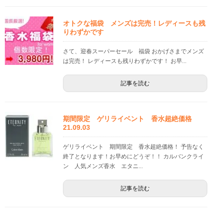
オトクな福袋 メンズは完売！レディースも残
りわずかです
さて、迎春スーパーセール 福袋 おかげさまでメンズ
は完売！ レディースも残りわずかです！ お早...
記事を読む
期間限定 ゲリライベント 香水超絶価格
21.09.03
ゲリライベント 期間限定 香水超絶価格！ 予告なく
終了となります！お早めにどうぞ！！ カルバンクライ
ン 人気メンズ香水 エタニ...
記事を読む