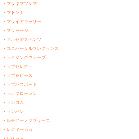
マサキマツシマ
マドンナ
マライアキャリー
マリャージュ
メルセデスベンツ
ユニバーサルフレグランス
ライジングウェーブ
ラブセレクト
ラブ＆ピース
ラブパスポート
ラルフローレン
ランコム
ランバン
ルチアーノソプラーニ
レディーガガ
レペット