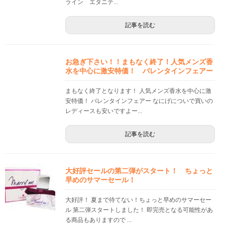
ライン エタニテ...
記事を読む
お急ぎ下さい！！まもなく終了！人気メンズ香
水を中心に激安特価！ バレンタインフェアー
まもなく終了となります！ 人気メンズ香水を中心に激
安特価！ バレンタインフェアー なにげについで買いの
レディースも安いですよー...
記事を読む
大好評セールの第二弾がスタート！ ちょっと
早めのサマーセール！
大好評！ 夏まで待てない！ちょっと早めのサマーセー
ル 第二弾スタートしました！ 即完売となる可能性があ
る商品もありますので ...