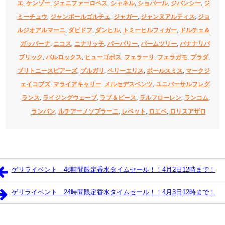
エ
,
ケンゾー
,
ジェニファーロペス
,
シャネル
,
ショパール
,
ジバンシー
,
ジ
ミーチュウ
,
ジャンポールゴルチェ
,
ジャガー
,
ジャンヌアルティス
,
ジョ
ルジオアルマーニ
,
ダビドフ
,
ダンヒル
,
トミーヒルフィガー
,
ドルチェ＆
ガッバーナ
,
ニコス
,
ニナリッチ
,
バーバリー
,
パームツリー
,
バナナリパ
ブリック
,
パルロックス
,
ヒューゴボス
,
フェラーリ
,
フェラガモ
,
プラダ
,
ブリトニースピアーズ
,
ブルガリ
,
ペリーエリス
,
ポールスミス
,
マークジ
ェイコブズ
,
マライアキャリー
,
メルセデスベンツ
,
ユニバーサルフレグ
ランス
,
ライジングウェーブ
,
ラブ＆ピース
,
ラルフローレン
,
ランコム
,
ランバン
,
ルチアーノソプラーニ
,
レペット
,
ロエベ
,
ロリスアザロ
ゲリライベント 48時間限定香水タイムセール！！4月2日12時まで！
ゲリライベント 24時間限定香水タイムセール！！4月3日12時まで！