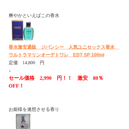
爽やかといえばこの香水
香水激安通販 ジバンシー 人気ユニセックス香水
ウルトラマリンオーデトワレ EDT SP 100ml
定価 14,800 円
↓
セール価格 2,990 円！！ 激安 80％
OFF！
お姫様を連想させる香り