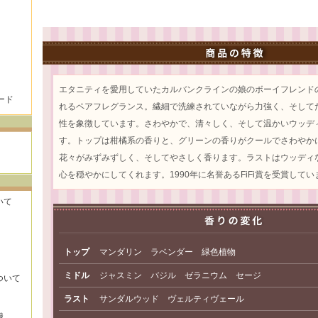
エタニティを愛用していたカルバンクラインの娘のボーイフレンド
ード
れるペアフレグランス。繊細で洗練されていながら力強く、そして
性を象徴しています。さわやかで、清々しく、そして温かいウッデ
す。トップは柑橘系の香りと、グリーンの香りがクールでさわやか
花々がみずみずしく、そしてやさしく香ります。ラストはウッディ
心を穏やかにしてくれます。1990年に名誉あるFiFi賞を受賞してい
いて
トップ
マンダリン ラベンダー 緑色植物
ミドル
ジャスミン バジル ゼラニウム セージ
ついて
ラスト
サンダルウッド ヴェルティヴェール
識