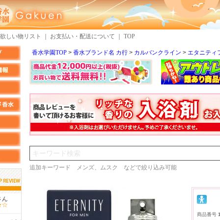
欲しい物リスト
｜
お支払い・配送について
｜
TOP
香水学園TOP
香水ブランド名 カ行
カルバンクライン
エタニティ
検索
追加キーワード メンズ、ムスク などで絞り込み可能
MMさん
クロエさん
商品番号