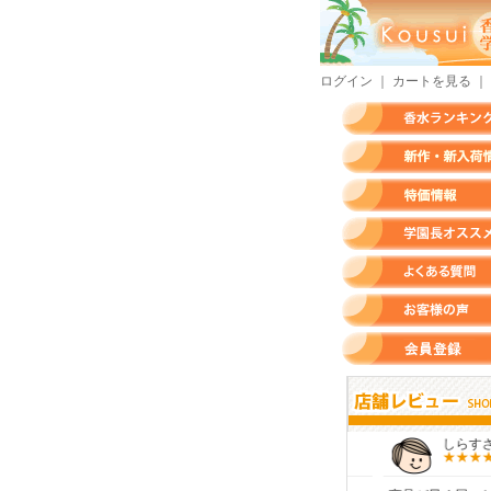
ログイン
｜
カートを見る
｜
香水ランキング
新作・新入荷情報
特価情報
店長のオススメ香水
よくある質問
お客様の声
会員登録
モースさん
KURAさん
しらすさん