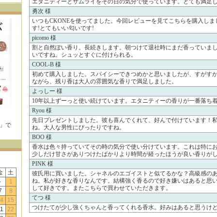
エタニティーとサムライをその日の気分で使っています。とても満足
勇次 様
いつもCKONEを使ってました。今回レビューを見てこちらを購入し
す!とてもいい匂いです!
picomo 様
割と自然ぽい香り。長続きします。朝つけて退社時にまだ香っていま
いですね。シュッとすぐに付けられる。
COOL-B 様
初めて購入しました。スパイシーできつめかと思いましたが、すがす
ながら、残り香は大人の雰囲気な香りで満足しました。
よっしー 様
10年以上ずーっと使い続けています。エタニティーの香りが一番落ち
Ryou 様
先日プレゼントしました。彼も喜んでくれて、好んで付けています！
E」で
ね。大人な男性にぴったりですね。
！
BOO 様
香水は色々持っていてその時の気分で使い分けています。これは特に
少しだけ甘さがありつけたばかりより時間が経ったほうが良い香りが
PINK 様
金
土
彼氏用に買いました。シャネルのエゴイストと似てるかな？高級感の
ね。私が好きな香りなんです。結構強く香るので好き嫌いはあると思
-
1
して好きです。またこちらで買わせていただきます。
7
8
てつ 様
4
15
つけたてが少し強くちゃんと香ってくれる香水。好みはあると思うけ
1
22