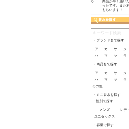
包に気持ちが感じられま
こまめにメールを頂けたの
商品が早く届いたので
た！また利用させてもら
で安心できました。
ったです。また利用さ
ますー。
もらいます！
・
ブランド名で探す
ア
カ
サ
タ
ハ
マ
ヤ
ラ
・商品名で探す
ア
カ
サ
タ
ハ
マ
ヤ
ラ
その他
・
ミニ香水を探す
・性別で探す
メンズ
レデ
ユニセックス
・
容量で探す