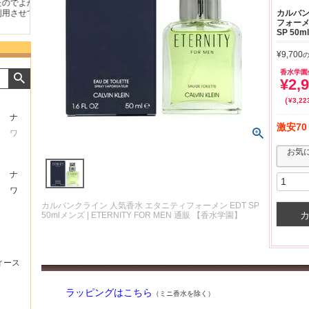
よか
好きな香水を、いろいろ少
気持ちよくお取引が出来ま
おまけ
カルバン
せて
量試せるところが魅力でし
した。またよろしくお願い
した。
フォーメ
た。
いたします。
ました
SP 50
¥
9,700
香水学園
¥
2,
¥
3,22
ナ
激安70
ワ
お気
ナ
ワ
カルバンクライン 人気香水 エタニティフォーメン EDT SP
50mlメンズ | ETERNITY FOR MEN 通販 【香水学園】
ィース
ラッピングはこちら
（ミニ香水を除く）