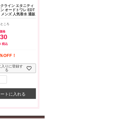
ありがとうございま
お昼に買って次の日届いた
少量の物を扱ってくださっ
クライン エタニティ
早速レビューを書き
のでちょっとびっくりしま
ているので,色々試すこと
ン オードトワレ EDT
！
した、また買います！
できて,とても助かります
ml メンズ 人気香水 通販
のところ
価格
930
3
税込
％OFF！
に入りに登録す
る
カートに入れる