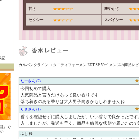
甘さ
★★★☆☆
爽やかさ
★★
セクシー
★★☆☆☆
スパイシー
★★
表記
カルバンクライン エタニティフォーメン EDT SP 50ml メンズの商品レ
たー
2
今回初めて購入

人気商品と言うだけあって良い香りです

落ち着きのある香りは大人男子向きかもしれませんね
りさ
1
香りを確認せずに購入しましたが、いい香りで良かったです
入しましたが、発送も早く、商品も綺麗な状態で届いたので満
王国」で
が
ふじ 様
！