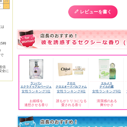
8
29
-
-
レビューを書く
文は
後5時
の
みで
送信
安全に
ランバン
クロエ
エルメス
エクラドゥアルページュ
クロエオードパルファム
ナイルの庭
女性ランキング1位
女性ランキング4位
女性ランキング6位
お姫様を
誰もがトリコになる
清潔感のある
連想させる香り
愛される香り
爽やかさ