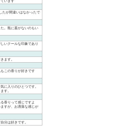
しています
ましたが間違いはなかったで
した。瓶に蓋がないのもい
がしいクールな印象であり
着きます。
私もこの香りが好きです
お気に入りのひとつです。
します。
ある香りって感じですよ
いますが、お洒落な感じが
ど自分は好きです。