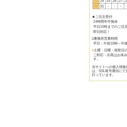
23
24
25
26
27
2
30
31
-
-
-
★ご注文受付
24時間年中無休
平日15時までのご注
即日対応！
□事務所営業時間
平日：午前10時～午
■
土曜・日曜・祝祭日
ご対応・出荷はお休
す。
当サイトへの個人情報
は、SSL暗号通信にて
行っています。