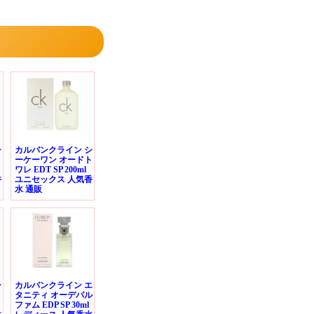
シ
カルバンクライン シ
ト
ーケーワン オードト
ワレ EDT SP 200ml
香
ユニセックス 人気香
水 通販
シ
カルバンクライン エ
ト
タニティ オーデパル
ファム EDP SP 30ml