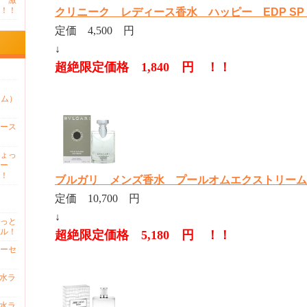
 激
！！
クリニーク レディース香水 ハッピー EDP SP 3
定価 4,500 円
↓
超絶限定価格 1,840 円 ！！
ァム）
ース
ょっ
ー
！
ブルガリ メンズ香水 プールオムエクストリーム ED
定価 10,700 円
↓
っと
ル！
超絶限定価格 5,180 円 ！！
ーセ
香水ラ
香水ラ