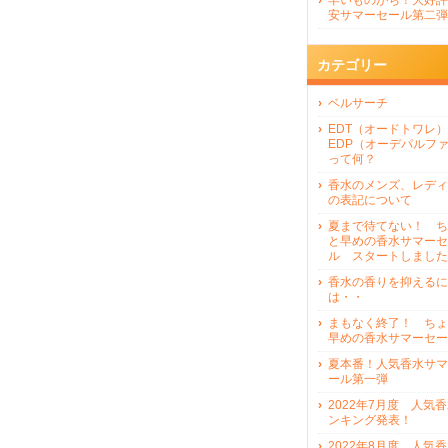
早いものがち！大好評
安サマーセール第二弾
カテゴリー
ベルサーチ
EDT（オードトワレ）
EDP（オーデパルフ
って何？
香水のメンズ、レディ
の表記について
夏まで待てない！ ち
と早めの香水サマーセ
ル スタートしました
香水の香りを抑えるに
は・・
まもなく終了！ ちょ
早めの香水サマーセー
夏本番！人気香水サマ
ール第一弾
2022年7月度 人気
ンキング発表！
2022年8月度 人気