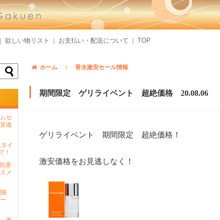
欲しい物リスト
お支払い・配送について
TOP
｜
｜
｜
ホーム
香水激安セール情報
期間限定 ゲリライベント 超絶価格 20.08.06
ムセ
見逃
ゲリライベント 期間限定 超絶価格！
水タイ
で！
激安価格をお見逃しなく！
人気香
スメ
間限
ー