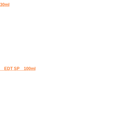
0ml
T SP 100ml