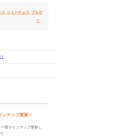
ーク
,
ジミーチュウ
,
ブルガ
リ
場！
インナップ更新！
より一部ラインナップ更新し
..