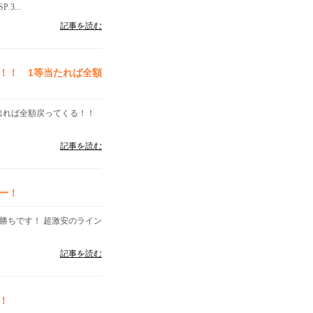
3...
記事を読む
！！ 1等当たれば全額
が出れば全額戻ってくる！！
記事を読む
ー！
勝ちです！ 超激安のライン
記事を読む
！