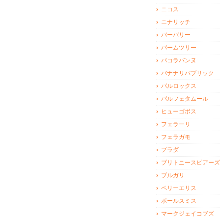
ニコス
ニナリッチ
バーバリー
パームツリー
パコラバンヌ
バナナリパブリック
パルロックス
パルフェタムール
ヒューゴボス
フェラーリ
フェラガモ
プラダ
ブリトニースピアーズ
ブルガリ
ペリーエリス
ポールスミス
マークジェイコブズ