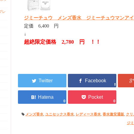
プレ
ジミーチュウ メンズ香水 ジミーチュウマンアイス E
定価 6,400 円
↓
超絶限定価格 2,780 円 ！！
0
0
メンズ香水
,
ユニセックス香水
,
レディース香水
,
香水激安通販
,
クリ
ジミ