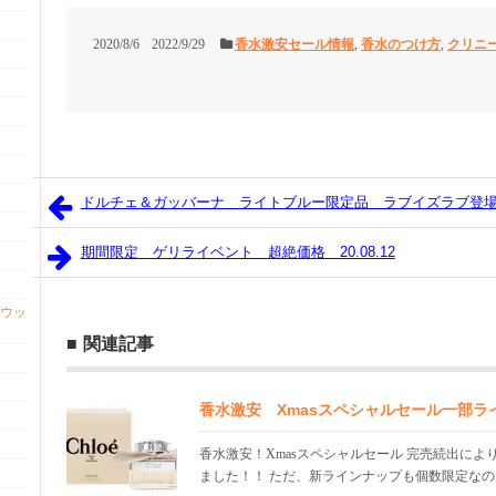
2020/8/6
2022/9/29
香水激安セール情報
,
香水のつけ方
,
クリニ
ドルチェ＆ガッバーナ ライトブルー限定品 ラブイズラブ登
期間限定 ゲリライベント 超絶価格 20.08.12
ウッ
関連記事
香水激安 Xmasスペシャルセール一部ラ
香水激安！Xmasスペシャルセール 完売続出に
ました！！ ただ、新ラインナップも個数限定なので.