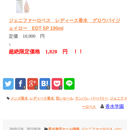
ジェニファーロペス レディース香水 グロウバイジ
ェイロー EDT SP 100ml
定価 10,900 円
↓
超絶限定価格 1,820 円 ！！
0
0
0
メンズ香水
,
レディース香水
,
安いセール
,
ランバン
,
バーバリー
,
ジェニファ
香水学園
ーロペス
2019/2/20
2022/9/29
香水激安セール情報
,
ジェニファーロペス
,
バー